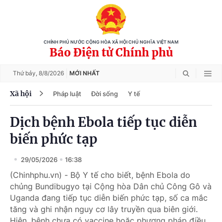
CHÍNH PHỦ NƯỚC CỘNG HÒA XÃ HỘI CHỦ NGHĨA VIỆT NAM
Báo Điện tử Chính phủ
Thứ bảy,
8/8/2026
MỚI NHẤT
Xã hội
Pháp luật
Đời sống
Y tế
Dịch bệnh Ebola tiếp tục diễn
biến phức tạp
29/05/2026
16:38
(Chinhphu.vn) - Bộ Y tế cho biết, bệnh Ebola do
chủng Bundibugyo tại Cộng hòa Dân chủ Công Gô và
Uganda đang tiếp tục diễn biến phức tạp, số ca mắc
tăng và ghi nhận nguy cơ lây truyền qua biên giới.
Hiện, bệnh chưa có vaccine hoặc phương pháp điều