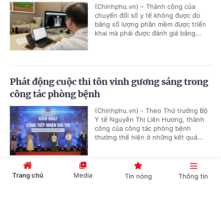
(Chinhphu.vn) – Thành công của
chuyển đổi số y tế không được đo
bằng số lượng phần mềm được triển
khai mà phải được đánh giá bằng...
Phát động cuộc thi tôn vinh gương sáng trong
công tác phòng bệnh
(Chinhphu.vn) - Theo Thứ trưởng Bộ
Y tế Nguyễn Thị Liên Hương, thành
công của công tác phòng bệnh
thường thể hiện ở những kết quả...
Trang chủ
Media
Tin nóng
Thông tin
Đưa tri thức điều trị đột quỵ thế giới đến Đồng
bằng sông Cửu Long
Cổng TTĐT Chính phủ
English
中文
(Chinhphu.vn) - Không chỉ là một