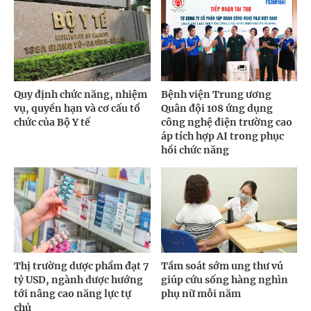
Quy định chức năng, nhiệm
Bệnh viện Trung ương
vụ, quyền hạn và cơ cấu tổ
Quân đội 108 ứng dụng
chức của Bộ Y tế
công nghệ điện trường cao
áp tích hợp AI trong phục
hồi chức năng
Thị trường dược phẩm đạt 7
Tầm soát sớm ung thư vú
tỷ USD, ngành dược hướng
giúp cứu sống hàng nghìn
tới nâng cao năng lực tự
phụ nữ mỗi năm
chủ