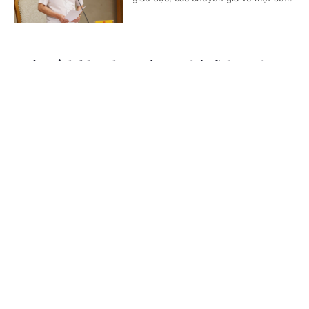
Ngân sách khoa học, công nghệ sẽ được theo
dõi đến từng xã trên nền tảng số
Cổng TTĐT Chính phủ
English
中文
(Chinhphu.vn) - Bộ KH&CN đang
hoàn thiện nền tảng số quản lý ngân
Trang chủ
Media
Tin nóng
Thông tin
sách khoa học, công nghệ, đổi mới
sáng tạo và chuyển đổi số trên...
Chuyên mục
Làm chủ công nghệ, hoàn thiện tiêu chuẩn để
CHÍNH TRỊ
KINH TẾ
phát triển ngành hydrogen
VĂN HÓA
XÃ HỘI
(Chinhphu.vn) - Hydrogen xanh được
xem là một trong những giải pháp
KHOA GIÁO
QUỐC TẾ
chiến lược cho chuyển đổi năng
lượng và giảm phát thải. Tuy nhiên,...
GÓP Ý HIẾN KẾ