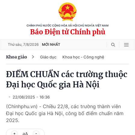
CHÍNH PHỦ NƯỚC CỘNG HÒA XÃ HỘI CHỦ NGHĨA VIỆT NAM
Báo Điện tử Chính phủ
Thứ sáu,
7/8/2026
MỚI NHẤT
Khoa giáo
Giáo dục
Khoa học - Công nghệ
ĐIỂM CHUẨN các trường thuộc
Đại học Quốc gia Hà Nội
22/08/2025
16:36
(Chinhphu.vn) - Chiều 22/8, các trường thành viên
Đại học Quốc gia Hà Nội, công bố điểm chuẩn năm
2025.
aA