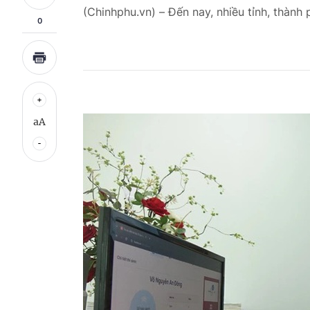
(Chinhphu.vn) – Đến nay, nhiều tỉnh, thàn
0
aA