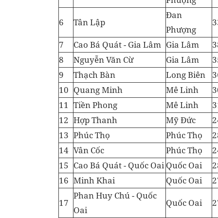
Đan
6
Tân Lập
3
Phượng
7
Cao Bá Quát - Gia Lâm
Gia Lâm
3
8
Nguyễn Văn Cừ
Gia Lâm
3
9
Thạch Bàn
Long Biên
3
10
Quang Minh
Mê Linh
3
11
Tiền Phong
Mê Linh
3
12
Hợp Thanh
Mỹ Đức
2
13
Phúc Thọ
Phúc Thọ
2
14
Vân Cốc
Phúc Thọ
2
15
Cao Bá Quát - Quốc Oai
Quốc Oai
2
16
Minh Khai
Quốc Oai
2
Phan Huy Chú - Quốc
17
Quốc Oai
2
Oai