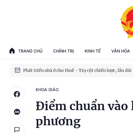
Phát triển kinh tế nhà nước trong kỷ nguyên mới
100 ngày xử lý các điểm nghẽn về chuyển đổi số
TRANG CHỦ
CHÍNH TRỊ
KINH TẾ
VĂN HÓA
Phát triển nhà ở cho thuê - Trụ cột chiến lược, lâu dài
Phát triển kinh tế nhà nước trong kỷ nguyên mới
KHOA GIÁO
Điểm chuẩn vào l
phương