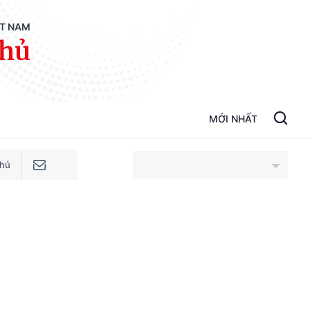
ỆT NAM
phủ
MỚI NHẤT
phủ
An Giang
Bắc Ninh
Cao Bằng