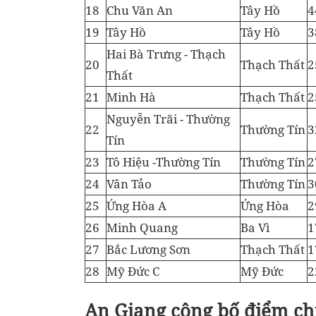
18
Chu Văn An
Tây Hồ
4
19
Tây Hồ
Tây Hồ
3
Hai Bà Trưng - Thạch
20
Thạch Thất
2
Thất
21
Minh Hà
Thạch Thất
2
Nguyễn Trãi - Thường
22
Thường Tín
3
Tín
23
Tô Hiệu -Thường Tín
Thường Tín
2
24
Vân Tảo
Thường Tín
3
25
Ứng Hòa A
Ứng Hòa
2
26
Minh Quang
Ba Vì
1
27
Bắc Lương Sơn
Thạch Thất
1
28
Mỹ Đức C
Mỹ Đức
2
An Giang công bố điểm ch