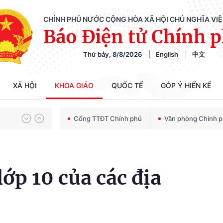
CHÍNH PHỦ NƯỚC CỘNG HÒA XÃ HỘI CHỦ NGHĨA VI
Báo Điện tử Chính 
Thứ bảy, 8/8/2026
English
中文
Chiến dịch 500 ngày đêm tìm kiếm, quy tập và xác định danh tính hài cốt liệt sĩ
XÃ HỘI
KHOA GIÁO
QUỐC TẾ
GÓP Ý HIẾN KẾ
Bảo vệ nền tảng tư tưởng của Đảng trong kỷ nguyên phát triển mới
Cổng TTĐT Chính phủ
Văn phòng Chính 
Chiến dịch 500 ngày đêm tìm kiếm, quy tập và xác định danh tính hài cốt liệt sĩ
ớp 10 của các địa