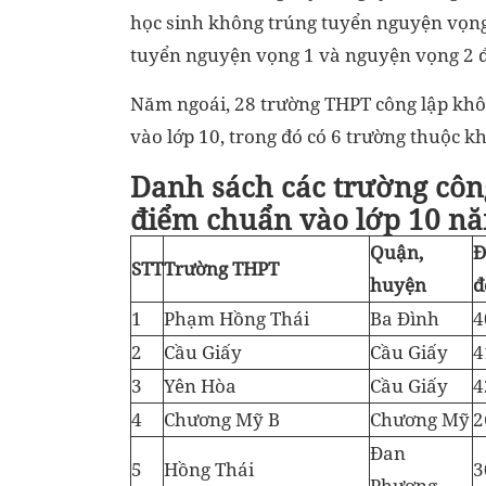
học sinh không trúng tuyển nguyện vọng
tuyển nguyện vọng 1 và nguyện vọng 2 đ
Năm ngoái, 28 trường THPT công lập khô
vào lớp 10, trong đó có 6 trường thuộc k
Danh sách các trường côn
điểm chuẩn vào lớp 10 nă
Quận,
Đ
STT
Trường THPT
huyện
đ
1
Phạm Hồng Thái
Ba Đình
4
2
Cầu Giấy
Cầu Giấy
4
3
Yên Hòa
Cầu Giấy
4
4
Chương Mỹ B
Chương Mỹ
2
Đan
5
Hồng Thái
3
Phượng