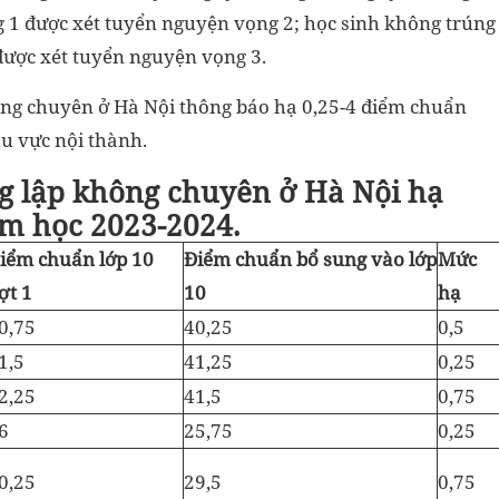
 1 được xét tuyển nguyện vọng 2; học sinh không trúng
ược xét tuyển nguyện vọng 3.
ng chuyên ở Hà Nội thông báo hạ 0,25-4 điểm chuẩn
hu vực nội thành.
g lập không chuyên ở Hà Nội hạ
m học 2023-2024.
iểm chuẩn lớp 10
Điểm chuẩn bổ sung vào lớp
Mức
ợt 1
10
hạ
0,75
40,25
0,5
1,5
41,25
0,25
2,25
41,5
0,75
6
25,75
0,25
0,25
29,5
0,75