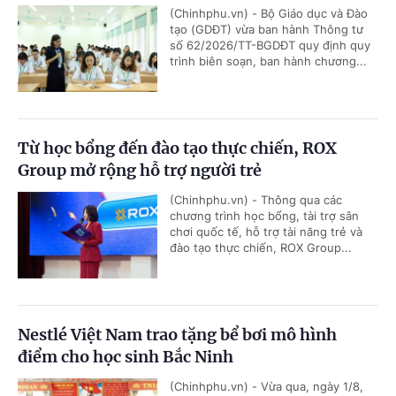
(Chinhphu.vn) - Bộ Giáo dục và Đào
tạo (GDĐT) vừa ban hành Thông tư
số 62/2026/TT-BGDĐT quy định quy
trình biên soạn, ban hành chương...
Từ học bổng đến đào tạo thực chiến, ROX
Group mở rộng hỗ trợ người trẻ
(Chinhphu.vn) - Thông qua các
chương trình học bổng, tài trợ sân
chơi quốc tế, hỗ trợ tài năng trẻ và
đào tạo thực chiến, ROX Group...
Nestlé Việt Nam trao tặng bể bơi mô hình
điểm cho học sinh Bắc Ninh
(Chinhphu.vn) - Vừa qua, ngày 1/8,