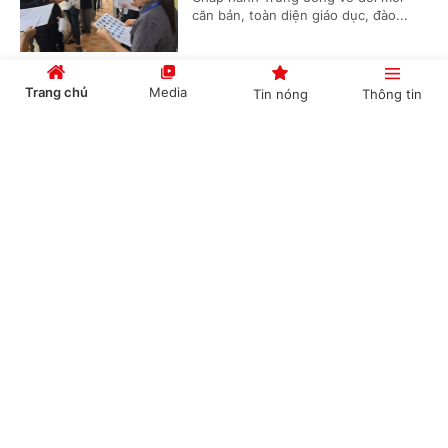
căn bản, toàn diện giáo dục, đào...
Trang chủ
Media
Tin nóng
Thông tin
Nhiều điểm mới trong quy định về bảo đảm
chất lượng giáo dục
Cổng TTĐT Chính phủ
English
中文
(Chinhphu.vn) - Bộ trưởng Bộ Giáo
dục và Đào tạo ban hành Thông tư
57/2026/TT-BGDĐT quy định về bảo
đảm chất lượng giáo dục đối với cơ...
Chuyên mục
Quản trị trường quy mô lớn: Không chỉ là chọn
CHÍNH TRỊ
KINH TẾ
lại hiệu trưởng
VĂN HÓA
XÃ HỘI
(Chinhphu.vn) - Việc giảm mạnh đầu
mối cơ sở giáo dục sẽ hình thành
KHOA GIÁO
QUỐC TẾ
nhiều trường có quy mô lớn, nhiều
cấp học, nhiều phân hiệu và điểm...