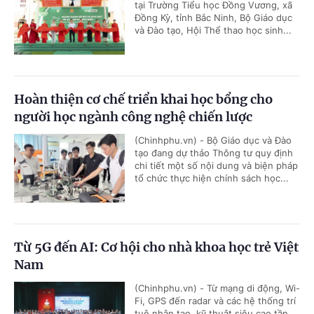
tại Trường Tiểu học Đồng Vương, xã
Đồng Kỳ, tỉnh Bắc Ninh, Bộ Giáo dục
và Đào tạo, Hội Thể thao học sinh...
Hoàn thiện cơ chế triển khai học bổng cho
người học ngành công nghệ chiến lược
(Chinhphu.vn) - Bộ Giáo dục và Đào
tạo đang dự thảo Thông tư quy định
chi tiết một số nội dung và biện pháp
tổ chức thực hiện chính sách học...
Từ 5G đến AI: Cơ hội cho nhà khoa học trẻ Việt
Nam
(Chinhphu.vn) - Từ mạng di động, Wi-
Fi, GPS đến radar và các hệ thống trí
tuệ nhân tạo, kỹ thuật siêu cao tần