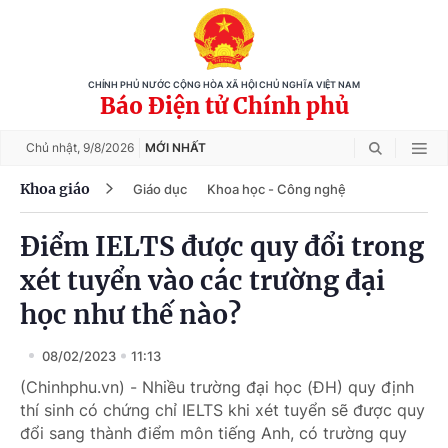
CHÍNH PHỦ NƯỚC CỘNG HÒA XÃ HỘI CHỦ NGHĨA VIỆT NAM
Báo Điện tử Chính phủ
Chủ nhật,
9/8/2026
MỚI NHẤT
Khoa giáo
Giáo dục
Khoa học - Công nghệ
Điểm IELTS được quy đổi trong
xét tuyển vào các trường đại
học như thế nào?
08/02/2023
11:13
(Chinhphu.vn) - Nhiều trường đại học (ĐH) quy định
thí sinh có chứng chỉ IELTS khi xét tuyển sẽ được quy
đổi sang thành điểm môn tiếng Anh, có trường quy