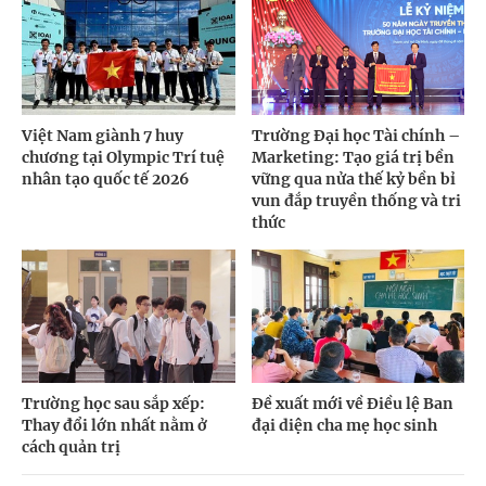
Việt Nam giành 7 huy
Trường Đại học Tài chính –
chương tại Olympic Trí tuệ
Marketing: Tạo giá trị bền
nhân tạo quốc tế 2026
vững qua nửa thế kỷ bền bỉ
vun đắp truyền thống và tri
thức
Trường học sau sắp xếp:
Đề xuất mới về Điều lệ Ban
Thay đổi lớn nhất nằm ở
đại diện cha mẹ học sinh
cách quản trị