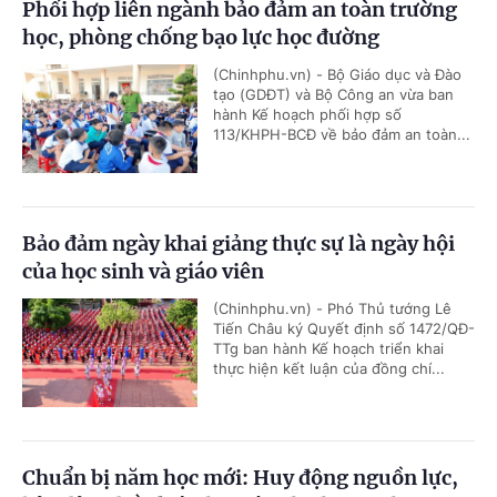
Phối hợp liên ngành bảo đảm an toàn trường
học, phòng chống bạo lực học đường
(Chinhphu.vn) - Bộ Giáo dục và Đào
tạo (GDĐT) và Bộ Công an vừa ban
hành Kế hoạch phối hợp số
113/KHPH-BCĐ về bảo đảm an toàn...
Bảo đảm ngày khai giảng thực sự là ngày hội
của học sinh và giáo viên
(Chinhphu.vn) - Phó Thủ tướng Lê
Tiến Châu ký Quyết định số 1472/QĐ-
TTg ban hành Kế hoạch triển khai
thực hiện kết luận của đồng chí...
Chuẩn bị năm học mới: Huy động nguồn lực,