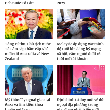
tịch nước Tô Lâm
2027
Tổng Bí thư, Chủ tịch nước
Malaysia áp dụng xác minh
Tô Lâm sắp thăm cấp Nhà
độ tuổi khi đăng ký mạng
nước tới Australia và New
xã hội, cấm người dưới 16
Zealand
tuổi mở tài khoản
Mỹ thúc đẩy ngoại giao tại
Định hình tư duy mới về đối
Gaza và tìm kiếm thỏa
ngoại địa phương trong
thuận với Iran
giai đoạn phát triển mới