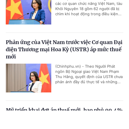
các cơ quan chức năng Việt Nam, tàu
Khôi Nguyên 18 gồm 62 người đã bị
chìm khi hoạt động trong điều kiện...
Phản ứng của Việt Nam trước việc Cơ quan Đại
diện Thương mại Hoa Kỳ (USTR) áp mức thuế
mới
(Chinhphu.vn) - Theo Người Phát
ngôn Bộ Ngoại giao Việt Nam Phạm
Thu Hằng, quyết định của USTR chưa
phản ánh đầy đủ thực tế và những...
Mỹ triển khai đợt áp thuế mới, bao phủ 99,4%
tổng lượng hàng nhập khẩu
Cổng TTĐT Chính phủ
English
中文
(Chinhphu.vn) - Văn phòng Đại diện