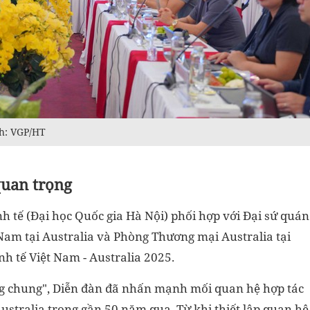
nh: VGP/HT
uan trọng
nh tế (Đại học Quốc gia Hà Nội) phối hợp với Đại sứ quán
 Nam tại Australia và Phòng Thương mại Australia tại
h tế Việt Nam - Australia 2025.
ng chung", Diễn đàn đã nhấn mạnh mối quan hệ hợp tác
ustralia trong gần 50 năm qua. Từ khi thiết lập quan hệ