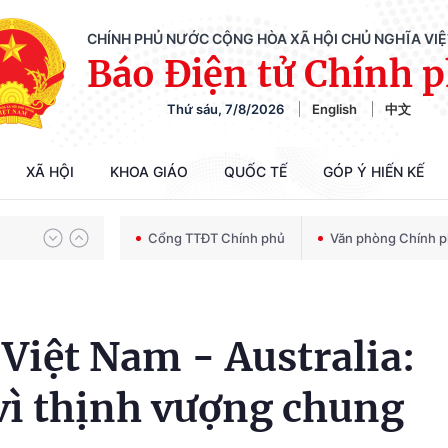
CHÍNH PHỦ NƯỚC CỘNG HÒA XÃ HỘI CHỦ NGHĨA VI
Báo Điện tử Chính 
Thứ sáu, 7/8/2026
English
中文
Chiến dịch 500 ngày đêm tìm kiếm, quy tập và xác định danh tính hài cốt liệt sĩ
XÃ HỘI
KHOA GIÁO
QUỐC TẾ
GÓP Ý HIẾN KẾ
Bảo vệ nền tảng tư tưởng của Đảng trong kỷ nguyên phát triển mới
Cổng TTĐT Chính phủ
Văn phòng Chính 
Chiến dịch 500 ngày đêm tìm kiếm, quy tập và xác định danh tính hài cốt liệt sĩ
 Việt Nam - Australia:
vì thịnh vượng chung