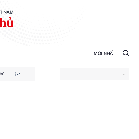
ỆT NAM
phủ
MỚI NHẤT
phủ
An Giang
Bắc Ninh
Cao Bằng