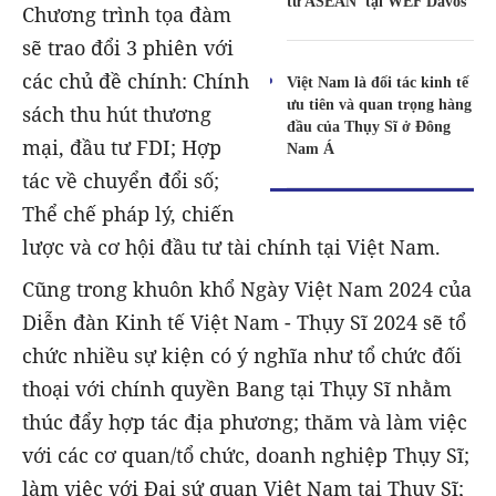
từ ASEAN' tại WEF Davos
Chương trình tọa đàm
sẽ trao đổi 3 phiên với
các chủ đề chính: Chính
Việt Nam là đối tác kinh tế
ưu tiên và quan trọng hàng
sách thu hút thương
đầu của Thụy Sĩ ở Đông
mại, đầu tư FDI; Hợp
Nam Á
tác về chuyển đổi số;
Thể chế pháp lý, chiến
lược và cơ hội đầu tư tài chính tại Việt Nam.
Cũng trong khuôn khổ Ngày Việt Nam 2024 của
Diễn đàn Kinh tế Việt Nam - Thụy Sĩ 2024 sẽ tổ
chức nhiều sự kiện có ý nghĩa như tổ chức đối
thoại với chính quyền Bang tại Thụy Sĩ nhằm
thúc đẩy hợp tác địa phương; thăm và làm việc
với các cơ quan/tổ chức, doanh nghiệp Thụy Sĩ;
làm việc với Đại sứ quan Việt Nam tại Thụy Sĩ;