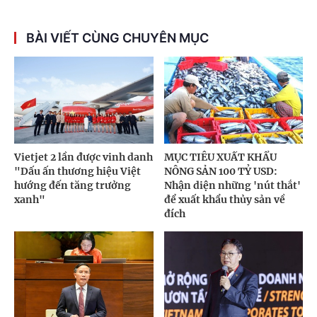
BÀI VIẾT CÙNG CHUYÊN MỤC
Vietjet 2 lần được vinh danh
MỤC TIÊU XUẤT KHẨU
"Dấu ấn thương hiệu Việt
NÔNG SẢN 100 TỶ USD:
hướng đến tăng trưởng
Nhận diện những 'nút thắt'
xanh"
để xuất khẩu thủy sản về
đích