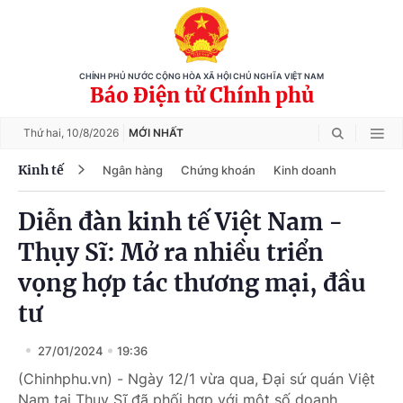
CHÍNH PHỦ NƯỚC CỘNG HÒA XÃ HỘI CHỦ NGHĨA VIỆT NAM
Báo Điện tử Chính phủ
Thứ hai,
10/8/2026
MỚI NHẤT
Kinh tế
Ngân hàng
Chứng khoán
Kinh doanh
Diễn đàn kinh tế Việt Nam -
Thụy Sĩ: Mở ra nhiều triển
vọng hợp tác thương mại, đầu
tư
27/01/2024
19:36
(Chinhphu.vn) - Ngày 12/1 vừa qua, Đại sứ quán Việt
Nam tại Thụy Sĩ đã phối hợp với một số doanh