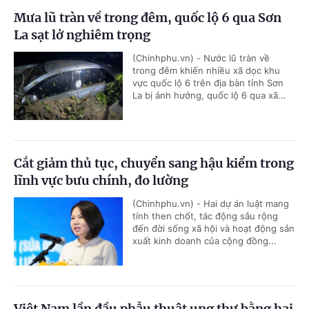
Mưa lũ tràn về trong đêm, quốc lộ 6 qua Sơn
La sạt lở nghiêm trọng
(Chinhphu.vn) - Nước lũ tràn về
trong đêm khiến nhiều xã dọc khu
vực quốc lộ 6 trên địa bàn tỉnh Sơn
La bị ảnh hưởng, quốc lộ 6 qua xã...
Cắt giảm thủ tục, chuyển sang hậu kiểm trong
lĩnh vực bưu chính, đo lường
(Chinhphu.vn) - Hai dự án luật mang
tính then chốt, tác động sâu rộng
đến đời sống xã hội và hoạt động sản
xuất kinh doanh của cộng đồng...
Việt Nam lần đầu phẫu thuật ung thư bằng hai