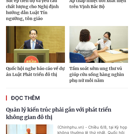
Sức ép tiến độ và yêu cầu
Áp thấp nhiệt đới xuất hiện
chất lượng cho Nghị định
trên Vịnh Bắc Bộ
hướng dẫn Luật Tín
ngưỡng, tôn giáo
Quốc hội nghe báo cáo về dự
Tầm soát sớm ung thư vú
án Luật Phát triển đô thị
giúp cứu sống hàng nghìn
phụ nữ mỗi năm
ĐỌC THÊM
Quản lý kiến trúc phải gắn với phát triển
không gian đô thị
(Chinhphu.vn) - Chiều 6/8, tại Kỳ họp
không thường lệ thứ nhất, Quốc hội