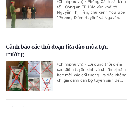
(Chinhphu.vn) - Phòng Cảnh sát kinh
tế - Công an TPHCM vừa khởi tố
Nguyễn Thị Hiền, chủ kênh YouTube
"Phương Diễm Huyền" và Nguyễn...
Cảnh báo các thủ đoạn lừa đảo mùa tựu
trường
(Chinhphu.vn) - Lợi dụng thời điểm
cao điểm tuyển sinh và chuẩn bị năm
học mới, các đối tượng lừa đảo không
chỉ giả danh cán bộ tuyển sinh để...
Đề xuất luật hóa quản lý AI trong hoạt động
xuất bản
Cổng TTĐT Chính phủ
English
中文
(Chinhphu.vn) - Tiếp tục Kỳ họp
không thường lệ thứ Nhất, sáng 5/8,
Trang chủ
Media