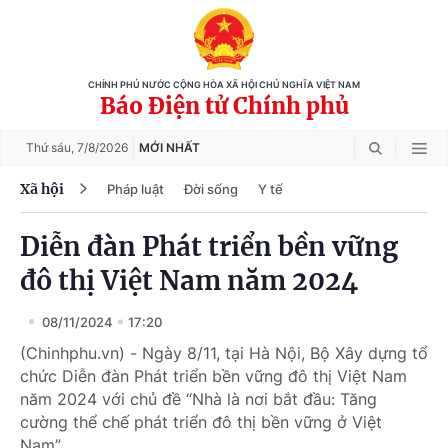
CHÍNH PHỦ NƯỚC CỘNG HÒA XÃ HỘI CHỦ NGHĨA VIỆT NAM
Báo Điện tử Chính phủ
Thứ sáu,
7/8/2026
MỚI NHẤT
Xã hội
Pháp luật
Đời sống
Y tế
Diễn đàn Phát triển bền vững
đô thị Việt Nam năm 2024
08/11/2024
17:20
(Chinhphu.vn) - Ngày 8/11, tại Hà Nội, Bộ Xây dựng tổ
chức Diễn đàn Phát triển bền vững đô thị Việt Nam
năm 2024 với chủ đề “Nhà là nơi bắt đầu: Tăng
cường thể chế phát triển đô thị bền vững ở Việt
Nam”.