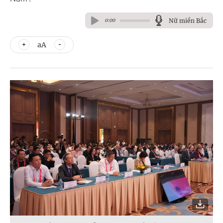
Nữ miền Bắc
0:00
aA