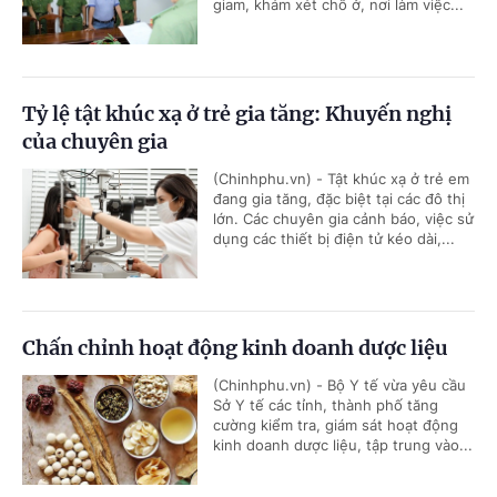
giam, khám xét chỗ ở, nơi làm việc...
Tỷ lệ tật khúc xạ ở trẻ gia tăng: Khuyến nghị
của chuyên gia
(Chinhphu.vn) - Tật khúc xạ ở trẻ em
đang gia tăng, đặc biệt tại các đô thị
lớn. Các chuyên gia cảnh báo, việc sử
dụng các thiết bị điện tử kéo dài,...
Chấn chỉnh hoạt động kinh doanh dược liệu
(Chinhphu.vn) - Bộ Y tế vừa yêu cầu
Sở Y tế các tỉnh, thành phố tăng
cường kiểm tra, giám sát hoạt động
kinh doanh dược liệu, tập trung vào...