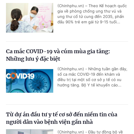
(Chinhphu.vn) – Theo Kế hoạch quốc
gia về phòng chống ung thư vú và
ung thư cổ tử cung đến 2035, phấn
đấu 90% trẻ em gái từ 9-15 tuổi...
Ca mắc COVID-19 và cúm mùa gia tăng:
Những lưu ý đặc biệt
(Chinhphu.vn) - Những tuần gần đây,
số ca mắc COVID-19 đến khám và
điều trị tại một số cơ sở y tế có xu
hướng tăng. Bộ Y tế khuyến cáo...
Từ dự án đầu tư y tế cơ sở đến niềm tin của
người dân vào bệnh viện gần nhà
(Chinhphu.vn) - Đầu tư đồng bộ về