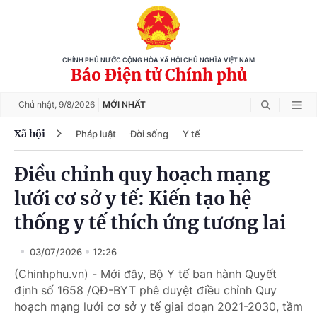
CHÍNH PHỦ NƯỚC CỘNG HÒA XÃ HỘI CHỦ NGHĨA VIỆT NAM
Báo Điện tử Chính phủ
Chủ nhật,
9/8/2026
MỚI NHẤT
Xã hội
Pháp luật
Đời sống
Y tế
Điều chỉnh quy hoạch mạng
lưới cơ sở y tế: Kiến tạo hệ
thống y tế thích ứng tương lai
03/07/2026
12:26
(Chinhphu.vn) - Mới đây, Bộ Y tế ban hành Quyết
định số 1658 /QĐ-BYT phê duyệt điều chỉnh Quy
hoạch mạng lưới cơ sở y tế giai đoạn 2021-2030, tầm