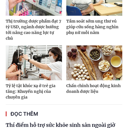
Thị trường dược phẩm đạt 7
Tầm soát sớm ung thư vú
tỷ USD, ngành dược hướng
giúp cứu sống hàng nghìn
tới nâng cao năng lực tự
phụ nữ mỗi năm
chủ
Tỷ lệ tật khúc xạ ở trẻ gia
Chấn chỉnh hoạt động kinh
tăng: Khuyến nghị của
doanh dược liệu
chuyên gia
ĐỌC THÊM
Thí điểm hỗ trợ sức khỏe sinh sản ngoài giờ