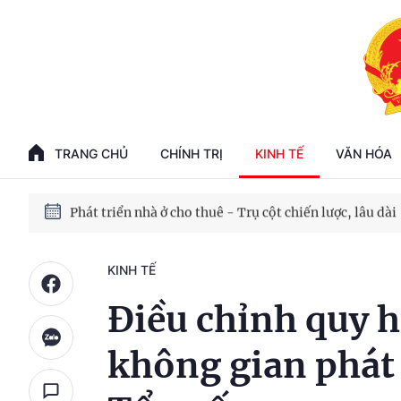
Phát triển kinh tế nhà nước trong kỷ nguyên mới
100 ngày xử lý các điểm nghẽn về chuyển đổi số
TRANG CHỦ
CHÍNH TRỊ
KINH TẾ
VĂN HÓA
Phát triển nhà ở cho thuê - Trụ cột chiến lược, lâu dài
Phát triển kinh tế nhà nước trong kỷ nguyên mới
KINH TẾ
Điều chỉnh quy 
không gian phát 