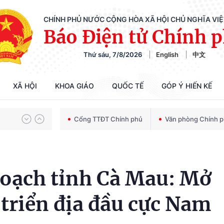
CHÍNH PHỦ NƯỚC CỘNG HÒA XÃ HỘI CHỦ NGHĨA VI
Báo Điện tử Chính 
Thứ sáu, 7/8/2026
English
中文
Chiến dịch 500 ngày đêm tìm kiếm, quy tập và xác định danh tính hài cốt liệt sĩ
XÃ HỘI
KHOA GIÁO
QUỐC TẾ
GÓP Ý HIẾN KẾ
Bảo vệ nền tảng tư tưởng của Đảng trong kỷ nguyên phát triển mới
Cổng TTĐT Chính phủ
Văn phòng Chính 
Chiến dịch 500 ngày đêm tìm kiếm, quy tập và xác định danh tính hài cốt liệt sĩ
hoạch tỉnh Cà Mau: Mở
triển địa đầu cực Nam