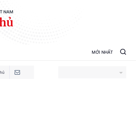
ỆT NAM
phủ
MỚI NHẤT
phủ
An Giang
Bắc Ninh
Cao Bằng