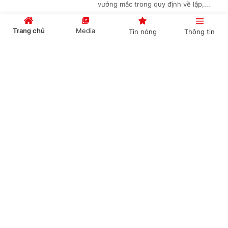
vướng mắc trong quy định về lập,...
Trang chủ
Media
Tin nóng
Thông tin
Không gian phát triển Việt Nam trong kỷ
Cổng TTĐT Chính phủ
English
中文
nguyên mới
(Chinhphu.vn) - Việc phát triển các
không gian số, dữ liệu, đổi mới sáng
tạo và các công nghệ chiến lược
được xác định là một trong những...
Chuyên mục
CHÍNH TRỊ
KINH TẾ
Xây dựng cơ sở dữ liệu cho hệ sinh thái khởi
nghiệp sáng tạo: Nền tảng kinh tế dữ liệu
VĂN HÓA
XÃ HỘI
(Chinhphu.vn) - Từ yêu cầu xây dựng
KHOA GIÁO
QUỐC TẾ
hệ thống dữ liệu "đúng, đủ, sạch,
sống" cho hệ sinh thái khởi nghiệp
GÓP Ý HIẾN KẾ
sáng tạo, các chuyên gia đề xuất...