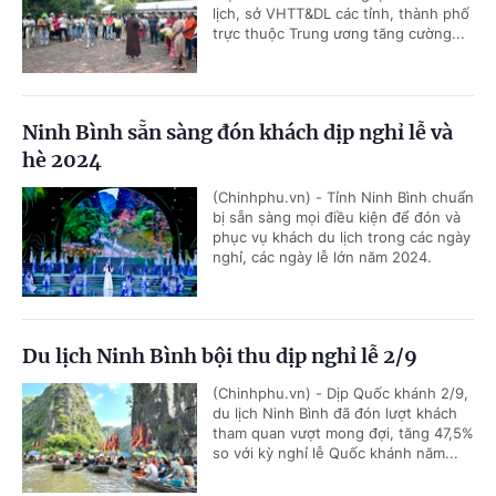
lịch, sở VHTT&DL các tỉnh, thành phố
trực thuộc Trung ương tăng cường...
Ninh Bình sẵn sàng đón khách dịp nghỉ lễ và
hè 2024
(Chinhphu.vn) - Tỉnh Ninh Bình chuẩn
bị sẵn sàng mọi điều kiện để đón và
phục vụ khách du lịch trong các ngày
nghỉ, các ngày lễ lớn năm 2024.
Du lịch Ninh Bình bội thu dịp nghỉ lễ 2/9
(Chinhphu.vn) - Dịp Quốc khánh 2/9,
du lịch Ninh Bình đã đón lượt khách
tham quan vượt mong đợi, tăng 47,5%
so với kỳ nghỉ lễ Quốc khánh năm...