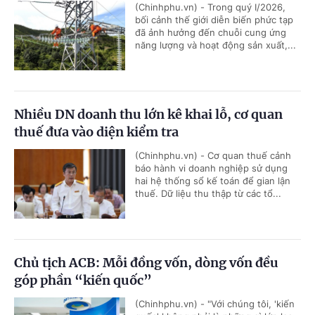
(Chinhphu.vn) - Trong quý I/2026,
bối cảnh thế giới diễn biến phức tạp
đã ảnh hưởng đến chuỗi cung ứng
năng lượng và hoạt động sản xuất,...
Nhiều DN doanh thu lớn kê khai lỗ, cơ quan
thuế đưa vào diện kiểm tra
(Chinhphu.vn) - Cơ quan thuế cảnh
báo hành vi doanh nghiệp sử dụng
hai hệ thống sổ kế toán để gian lận
thuế. Dữ liệu thu thập từ các tổ...
Chủ tịch ACB: Mỗi đồng vốn, dòng vốn đều
góp phần “kiến quốc”
(Chinhphu.vn) - "Với chúng tôi, 'kiến