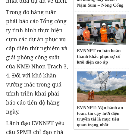
nhất đưa dự án về đích.
Nậm Sum – Nông Cống
Trong đó hàng tuần
phải báo cáo Tổng công
ty tình hình thực hiện
cụm các dự án phục vụ
cấp điện thử nghiệm và
EVNNPT cơ bản hoàn
giải phóng công suất
thành khắc phục sự cố
lưới điện cao áp
của NMĐ Nhơn Trạch 3,
4. Đối với khó khăn
vướng mắc trong quá
trình triển khai phải
báo cáo tiến độ hàng
EVNNPT: Vận hành an
ngày.
toàn, tin cậy lưới điện
truyền tải là mục tiêu
Lãnh đạo EVNNPT yêu
quan trọng nhất
cầu SPMB chỉ đạo nhà