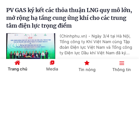
PV GAS ký kết các thỏa thuận LNG quy mô lớn,
mở rộng hạ tầng cung ứng khí cho các trung
tâm điện lực trọng điểm
(Chinhphu.vn) - Ngày 3/4 tại Hà Nội,
Tổng công ty Khí Việt Nam cùng Tập
đoàn Điện lực Việt Nam và Tổng công
ty Điện lực Dầu khí Việt Nam đã ký...
Trang chủ
Media
Tin nóng
Thông tin
'Bón đúng, bón ít' – Triết lý làm nông nghiệp
Cổng TTĐT Chính phủ
English
中文
tử tế của một doanh nghiệp phân bón
(Chinhphu.vn) - Gần 3 thập kỷ gắn
bó với ngành phân bón, ông Phạm
Quốc Trung, Tổng Giám đốc Công ty
Cổ phần Phân bón MTK đã chọn...
Chuyên mục