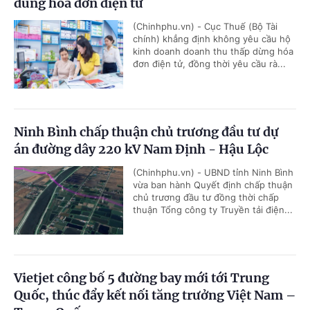
dùng hóa đơn điện tử
(Chinhphu.vn) - Cục Thuế (Bộ Tài
chính) khẳng định không yêu cầu hộ
kinh doanh doanh thu thấp dừng hóa
đơn điện tử, đồng thời yêu cầu rà...
Ninh Bình chấp thuận chủ trương đầu tư dự
án đường dây 220 kV Nam Định - Hậu Lộc
(Chinhphu.vn) - UBND tỉnh Ninh Bình
vừa ban hành Quyết định chấp thuận
chủ trương đầu tư đồng thời chấp
thuận Tổng công ty Truyền tải điện...
Vietjet công bố 5 đường bay mới tới Trung
Quốc, thúc đẩy kết nối tăng trưởng Việt Nam –