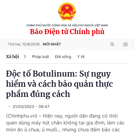
CHÍNH PHỦ NƯỚC CỘNG HÒA XÃ HỘI CHỦ NGHĨA VIỆT NAM
Báo Điện tử Chính phủ
Thứ hai,
10/8/2026
MỚI NHẤT
Xã hội
Pháp luật
Đời sống
Y tế
Độc tố Botulinum: Sự nguy
hiểm và cách bảo quản thực
phẩm đúng cách
21/03/2023
09:47
(Chinhphu.vn) – Hiện nay, người dân đang có thói
quen dùng máy hút chân không tại gia đình, làm các
món ăn ủ chua, ủ muối... nhưng chưa đảm bảo các