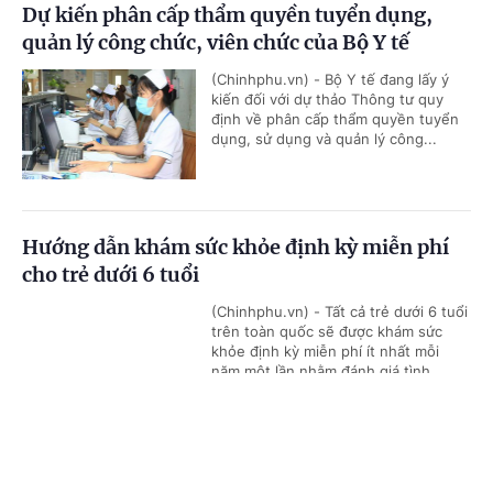
Dự kiến phân cấp thẩm quyền tuyển dụng,
quản lý công chức, viên chức của Bộ Y tế
(Chinhphu.vn) - Bộ Y tế đang lấy ý
kiến đối với dự thảo Thông tư quy
định về phân cấp thẩm quyền tuyển
dụng, sử dụng và quản lý công...
Hướng dẫn khám sức khỏe định kỳ miễn phí
cho trẻ dưới 6 tuổi
(Chinhphu.vn) - Tất cả trẻ dưới 6 tuổi
trên toàn quốc sẽ được khám sức
khỏe định kỳ miễn phí ít nhất mỗi
năm một lần nhằm đánh giá tình...
Cổng TTĐT Chính phủ
English
中文
Trang chủ
Media
Tin nóng
Thông tin
Phát huy vai trò của y học cổ truyền trong