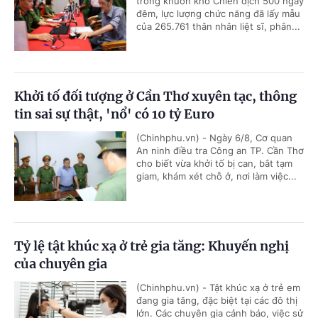
trong khuôn khổ Chiến dịch 500 ngày
đêm, lực lượng chức năng đã lấy mẫu
của 265.761 thân nhân liệt sĩ, phân...
Khởi tố đối tượng ở Cần Thơ xuyên tạc, thông
tin sai sự thật, 'nổ' có 10 tỷ Euro
(Chinhphu.vn) - Ngày 6/8, Cơ quan
An ninh điều tra Công an TP. Cần Thơ
cho biết vừa khởi tố bị can, bắt tạm
giam, khám xét chỗ ở, nơi làm việc...
Tỷ lệ tật khúc xạ ở trẻ gia tăng: Khuyến nghị
của chuyên gia
(Chinhphu.vn) - Tật khúc xạ ở trẻ em
đang gia tăng, đặc biệt tại các đô thị
lớn. Các chuyên gia cảnh báo, việc sử