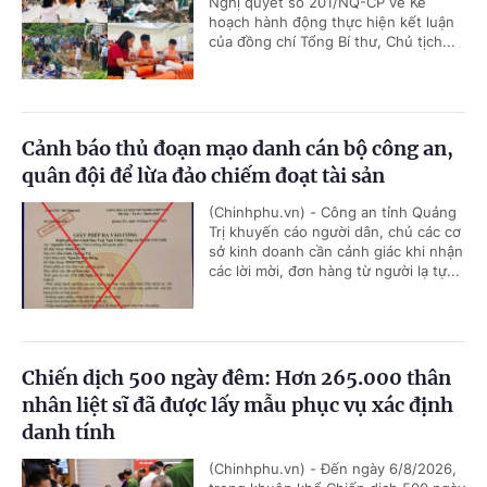
Nghị quyết số 201/NQ-CP về Kế
hoạch hành động thực hiện kết luận
của đồng chí Tổng Bí thư, Chủ tịch...
Cảnh báo thủ đoạn mạo danh cán bộ công an,
quân đội để lừa đảo chiếm đoạt tài sản
(Chinhphu.vn) - Công an tỉnh Quảng
Trị khuyến cáo người dân, chủ các cơ
sở kinh doanh cần cảnh giác khi nhận
các lời mời, đơn hàng từ người lạ tự...
Chiến dịch 500 ngày đêm: Hơn 265.000 thân
nhân liệt sĩ đã được lấy mẫu phục vụ xác định
danh tính
(Chinhphu.vn) - Đến ngày 6/8/2026,