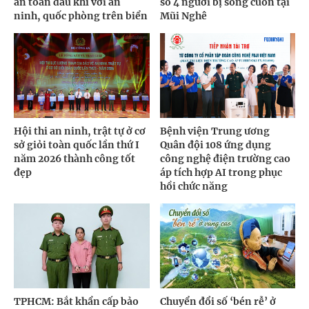
an toàn dầu khí với an
số 4 người bị sóng cuốn tại
ninh, quốc phòng trên biển
Mũi Nghê
Hội thi an ninh, trật tự ở cơ
Bệnh viện Trung ương
sở giỏi toàn quốc lần thứ I
Quân đội 108 ứng dụng
năm 2026 thành công tốt
công nghệ điện trường cao
đẹp
áp tích hợp AI trong phục
hồi chức năng
TPHCM: Bắt khẩn cấp bảo
Chuyển đổi số ‘bén rễ’ ở