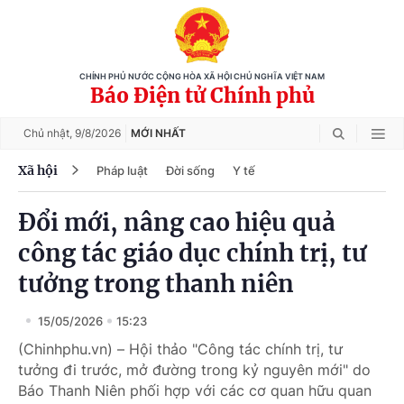
CHÍNH PHỦ NƯỚC CỘNG HÒA XÃ HỘI CHỦ NGHĨA VIỆT NAM
Báo Điện tử Chính phủ
Chủ nhật,
9/8/2026
MỚI NHẤT
Xã hội
Pháp luật
Đời sống
Y tế
Đổi mới, nâng cao hiệu quả
công tác giáo dục chính trị, tư
tưởng trong thanh niên
15/05/2026
15:23
(Chinhphu.vn) – Hội thảo "Công tác chính trị, tư
tưởng đi trước, mở đường trong kỷ nguyên mới" do
Báo Thanh Niên phối hợp với các cơ quan hữu quan