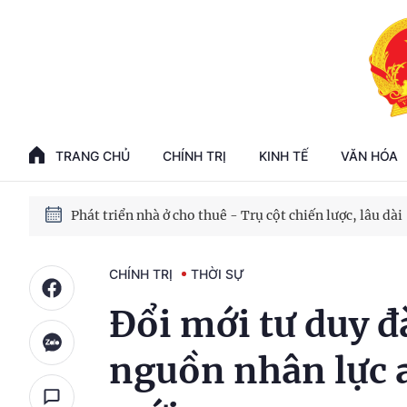
Phát triển kinh tế nhà nước trong kỷ nguyên mới
100 ngày xử lý các điểm nghẽn về chuyển đổi số
TRANG CHỦ
CHÍNH TRỊ
KINH TẾ
VĂN HÓA
Phát triển nhà ở cho thuê - Trụ cột chiến lược, lâu dài
Phát triển kinh tế nhà nước trong kỷ nguyên mới
CHÍNH TRỊ
THỜI SỰ
Đổi mới tư duy đ
nguồn nhân lực 