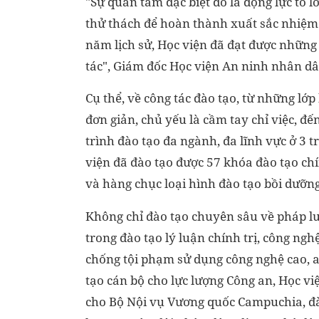
"Sự quan tâm đặc biệt đó là động lực to l
thử thách để hoàn thành xuất sắc nhiệm
năm lịch sử, Học viện đã đạt được những t
tác", Giám đốc Học viện An ninh nhân dân
Cụ thể, về công tác đào tạo, từ những l
đơn giản, chủ yếu là cầm tay chỉ việc, đ
trình đào tạo đa ngành, đa lĩnh vực ở 3 tr
viện đã đào tạo được 57 khóa đào tạo chín
và hàng chục loại hình đào tạo bồi dưỡn
Không chỉ đào tạo chuyên sâu về pháp lu
trong đào tạo lý luận chính trị, công ng
chống tội phạm sử dụng công nghệ cao, a
tạo cán bộ cho lực lượng Công an, Học vi
cho Bộ Nội vụ Vương quốc Campuchia, đào