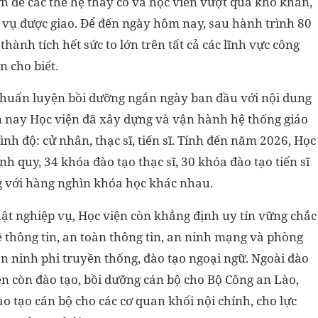
ớn để các thế hệ thầy cô và học viên vượt qua khó khăn,
 vụ được giao. Để đến ngày hôm nay, sau hành trình 80
hành tích hết sức to lớn trên tất cả các lĩnh vực công
 cho biết.
ớp huấn luyện bồi dưỡng ngắn ngày ban đầu với nội dung
ến nay Học viện đã xây dựng và vận hành hệ thống giáo
ình độ: cử nhân, thạc sĩ, tiến sĩ. Tính đến năm 2026, Học
h quy, 34 khóa đào tạo thạc sĩ, 30 khóa đào tạo tiến sĩ
g với hàng nghìn khóa học khác nhau.
ật nghiệp vụ, Học viện còn khẳng định uy tín vững chắc
hệ thông tin, an toàn thông tin, an ninh mạng và phòng
n ninh phi truyền thống, đào tạo ngoại ngữ. Ngoài đào
ện còn đào tạo, bồi dưỡng cán bộ cho Bộ Công an Lào,
 tạo cán bộ cho các cơ quan khối nội chính, cho lực