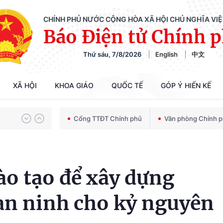
CHÍNH PHỦ NƯỚC CỘNG HÒA XÃ HỘI CHỦ NGHĨA VI
Báo Điện tử Chính 
Chiến dịch 500 ngày đêm tìm kiếm, quy tập và xác định danh tính hài cốt liệt sĩ
Thứ sáu, 7/8/2026
English
中文
Bảo vệ nền tảng tư tưởng của Đảng trong kỷ nguyên phát triển mới
XÃ HỘI
KHOA GIÁO
QUỐC TẾ
GÓP Ý HIẾN KẾ
Cổng TTĐT Chính phủ
Văn phòng Chính 
Chiến dịch 500 ngày đêm tìm kiếm, quy tập và xác định danh tính hài cốt liệt sĩ
ào tạo để xây dựng
an ninh cho kỷ nguyên