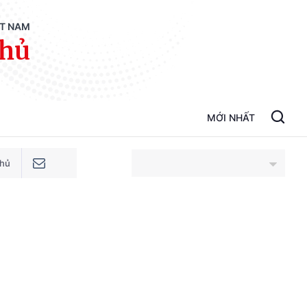
ỆT NAM
phủ
MỚI NHẤT
phủ
An Giang
Bắc Ninh
Cao Bằng