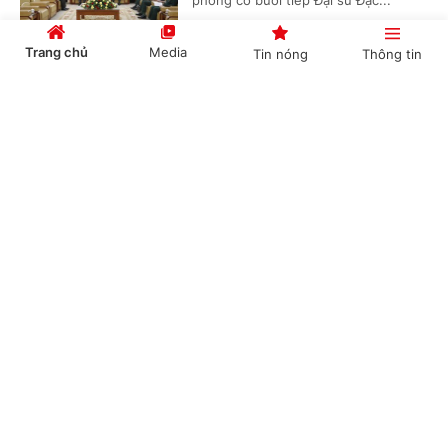
phòng có buổi tiếp Đại sứ Đặc...
Trang chủ
Media
Tin nóng
Thông tin
Thúc đẩy hợp tác quốc phòng Việt Nam - UAE
Cổng TTĐT Chính phủ
English
中文
theo hướng thực chất, hiệu quả
(Chinhphu.vn) - Chiều 29/6, tại Hà
Nội, Đại tướng Phan Văn Giang, Ủy
viên Bộ Chính trị, Phó Thủ tướng
Chính phủ, Bộ trưởng Bộ Quốc...
Chuyên mục
CHÍNH TRỊ
KINH TẾ
Đại sứ Canada: Việt Nam có vai trò chủ chốt
trong ASEAN và khu vực Ấn Độ Dương - Thái
VĂN HÓA
XÃ HỘI
Bình Dương
KHOA GIÁO
QUỐC TẾ
(Chinhphu.vn) - Chiều 29/6, tại trụ sở
Chính phủ, Thủ tướng Chính phủ Lê
GÓP Ý HIẾN KẾ
Minh Hưng đã tiếp Đại sứ Canada tại
Việt Nam Jim Nickel.