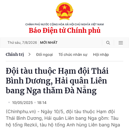
CHÍNH PHỦ NƯỚC CỘNG HÒA XÃ HỘI CHỦ NGHĨA VIỆT NAM
Báo Điện tử Chính phủ
Thứ sáu,
7/8/2026
MỚI NHẤT
Chính trị
Đối ngoại
Tổ chức nhân sự
Hội nhập
Đội tàu thuộc Hạm đội Thái
Bình Dương, Hải quân Liên
bang Nga thăm Đà Nẵng
10/05/2025
18:14
(Chinhphu.vn) - Ngày 10/5, đội tàu thuộc Hạm đội
Thái Bình Dương, Hải quân Liên bang Nga gồm: Tàu
hộ tống Rezkii, tàu hộ tống Anh hùng Liên bang Nga