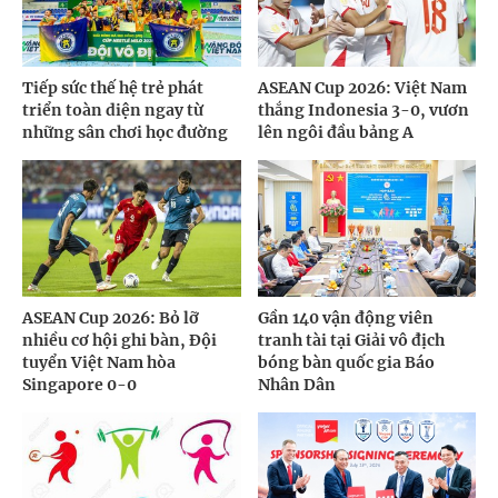
Tiếp sức thế hệ trẻ phát
ASEAN Cup 2026: Việt Nam
triển toàn diện ngay từ
thắng Indonesia 3-0, vươn
những sân chơi học đường
lên ngôi đầu bảng A
ASEAN Cup 2026: Bỏ lỡ
Gần 140 vận động viên
nhiều cơ hội ghi bàn, Đội
tranh tài tại Giải vô địch
tuyển Việt Nam hòa
bóng bàn quốc gia Báo
Singapore 0-0
Nhân Dân