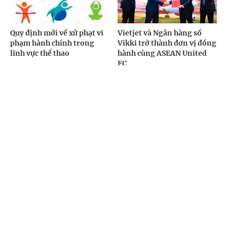
Quy định mới về xử phạt vi
Vietjet và Ngân hàng số
phạm hành chính trong
Vikki trở thành đơn vị đồng
lĩnh vực thể thao
hành cùng ASEAN United
FC
Cổng TTĐT Chính phủ
English
中文
ĐỌC THÊM
Trang chủ
Media
Tin nóng
Thông tin
Sports Festival 2026: Hướng tới mô hình lễ
hội thể thao thường niên quy mô quốc gia
(Chinhphu.vn) - Trở lại năm 2026 với
Chuyên mục
quy mô mở rộng, Sports Festival tiếp
tục là sân chơi thể thao dành cho các
vận động viên chuyên nghiệp, bán...
CHÍNH TRỊ
KINH TẾ
VĂN HÓA
XÃ HỘI
The Grand Esports Gala 2026: Vinh danh các
KHOA GIÁO
QUỐC TẾ