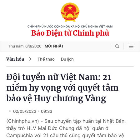
CHÍNH PHỦ NƯỚC CỘNG HÒA XÃ HỘI CHỦ NGHĨA VIỆT NAM
Báo Điện tử Chính phủ
Thứ năm,
6/8/2026
MỚI NHẤT
Văn hóa
Thể thao
Du lịch
Đội tuyển nữ Việt Nam: 21
niềm hy vọng với quyết tâm
bảo vệ Huy chương Vàng
02/05/2023
09:33
(Chinhphu.vn) - Sau chuyến tập huấn tại Nhật Bản,
thầy trò HLV Mai Đức Chung đã hội quân ở
Campuchia với 21 cầu thủ cùng quyết tâm bảo vệ