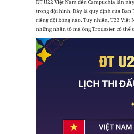
ĐT U22 Việt Nam đến Campuchia lần này 
trong đội hình. Đây là quy định của Ban 
riêng đội bóng nào. Tuy nhiên, U22 Việt
những nhân tố mà ông Troussier có thể d