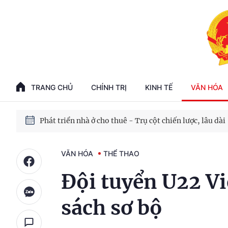
Phát triển kinh tế nhà nước trong kỷ nguyên mới
100 ngày xử lý các điểm nghẽn về chuyển đổi số
TRANG CHỦ
CHÍNH TRỊ
KINH TẾ
VĂN HÓA
Phát triển nhà ở cho thuê - Trụ cột chiến lược, lâu dài
Phát triển kinh tế nhà nước trong kỷ nguyên mới
VĂN HÓA
THỂ THAO
Đội tuyển U22 Vi
sách sơ bộ