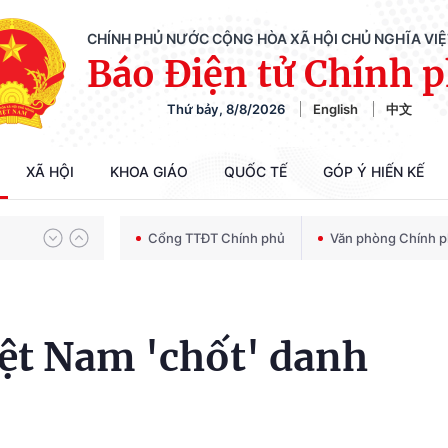
CHÍNH PHỦ NƯỚC CỘNG HÒA XÃ HỘI CHỦ NGHĨA VI
Báo Điện tử Chính 
Thứ bảy, 8/8/2026
English
中文
Chiến dịch 500 ngày đêm tìm kiếm, quy tập và xác định danh tính hài cốt liệt sĩ
XÃ HỘI
KHOA GIÁO
QUỐC TẾ
GÓP Ý HIẾN KẾ
Bảo vệ nền tảng tư tưởng của Đảng trong kỷ nguyên phát triển mới
Cổng TTĐT Chính phủ
Văn phòng Chính 
Chiến dịch 500 ngày đêm tìm kiếm, quy tập và xác định danh tính hài cốt liệt sĩ
ệt Nam 'chốt' danh