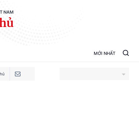
ỆT NAM
phủ
MỚI NHẤT
phủ
An Giang
Bắc Ninh
Cao Bằng