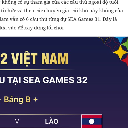
không có sự tham gia của các cầu thủ ngoài độ tuổi
Tổ chức và theo các chuyên gia, cái khó này không của
 Nam vẫn có 6 cầu thủ từng dự SEA Games 31. Đây là
ựa vào để xây dựng lối chơi.