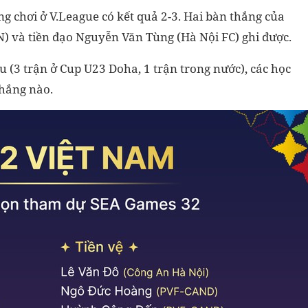
ng chơi ở V.League có kết quả 2-3. Hai bàn thắng của
) và tiền đạo Nguyễn Văn Tùng (Hà Nội FC) ghi được.
u (3 trận ở Cup U23 Doha, 1 trận trong nước), các học
thắng nào.