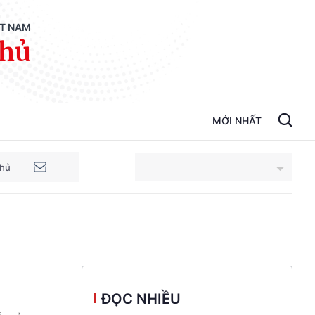
ỆT NAM
phủ
MỚI NHẤT
phủ
An Giang
Bắc Ninh
Cao Bằng
ĐỌC NHIỀU