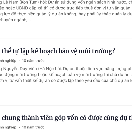
ng Lê Nam (Kon Tum) hỏi: Dự án sử dụng vốn ngân sách Nhà nước, c
iệp hoặc UBND cấp xã thì có được trực tiếp thuê đơn vị tư vấn quản 
ng lực để thực hiện quản lý dự án không, hay phải ủy thác quản lý d
chuyên ngành,...
 thể tự lập kế hoạch bảo vệ môi trường?
anh nghiệp
10 năm trước
g Nguyễn Duy Viên (Hà Nội) hỏi: Dự án thuộc lĩnh vực năng lượng ph
ác động môi trường hoặc kế hoạch bảo vệ môi trường thì chủ dự án 
n vị tư vấn thiết kế dự án có được lập theo yêu cầu của chủ dự án
 chung thành viên góp vốn có được cùng dự 
anh nghiệp
10 năm trước