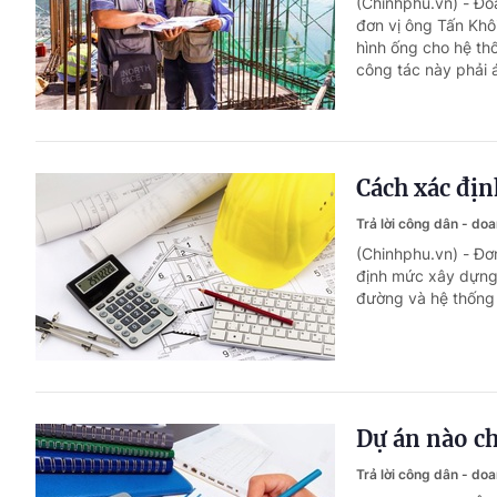
(Chinhphu.vn) - Đoà
đơn vị ông Tấn Khôi
hình ống cho hệ th
công tác này phải 
Cách xác địn
Trả lời công dân - do
(Chinhphu.vn) - Đơ
định mức xây dựng 
đường và hệ thống 
Dự án nào ch
Trả lời công dân - do