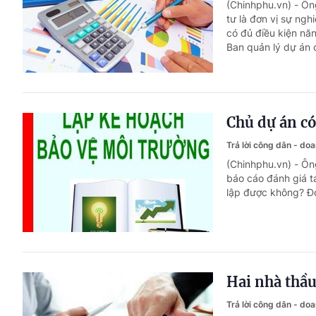
(Chinhphu.vn) - Ô
tư là đơn vị sự ngh
có đủ điều kiện nă
Ban quản lý dự án 
Chủ dự án có
Trả lời công dân - do
(Chinhphu.vn) - Ôn
báo cáo đánh giá t
lập được không? Đơ
Hai nhà thầu
Trả lời công dân - do