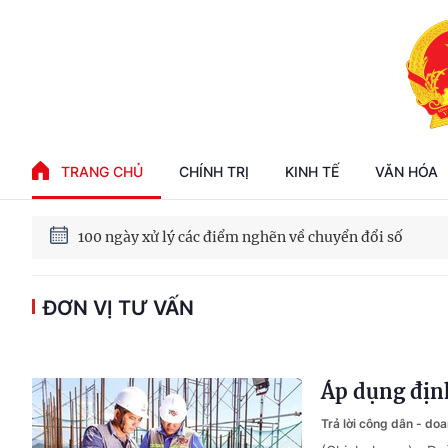
Phát triển kinh tế nhà nước trong kỷ nguyên mới
TRANG CHỦ
CHÍNH TRỊ
KINH TẾ
VĂN HÓA
100 ngày xử lý các điểm nghẽn về chuyển đổi số
ĐƠN VỊ TƯ VẤN
Phát triển nhà ở cho thuê - Trụ cột chiến lược, lâu dài
Phát triển kinh tế nhà nước trong kỷ nguyên mới
Áp dụng định
Trả lời công dân - do