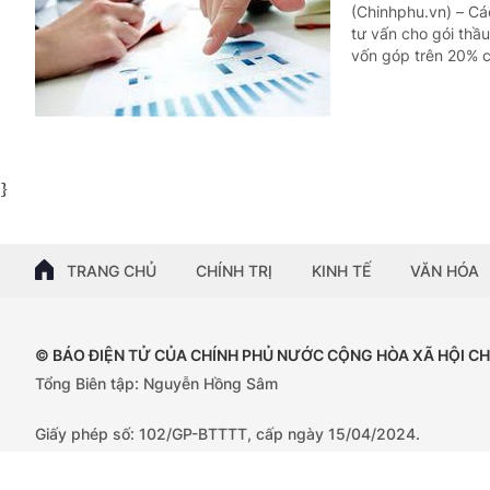
(Chinhphu.vn) – Cá
tư vấn cho gói thầ
vốn góp trên 20% c
}
TRANG CHỦ
CHÍNH TRỊ
KINH TẾ
VĂN HÓA
© BÁO ĐIỆN TỬ CỦA CHÍNH PHỦ NƯỚC CỘNG HÒA XÃ HỘI C
Tổng Biên tập: Nguyễn Hồng Sâm
Giấy phép số: 102/GP-BTTTT, cấp ngày 15/04/2024.
Trụ sở: 16 Lê Hồng Phong - Ba Đình - Hà Nội;