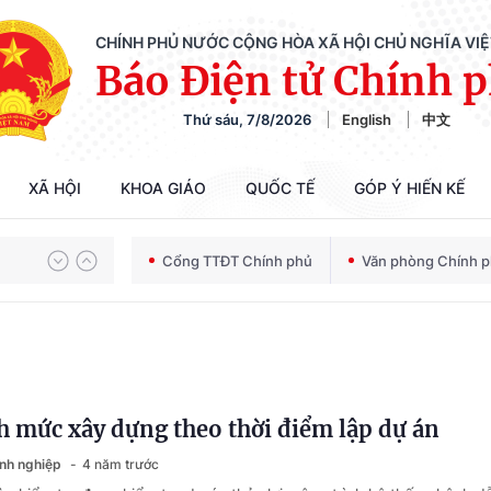
CHÍNH PHỦ NƯỚC CỘNG HÒA XÃ HỘI CHỦ NGHĨA VI
Báo Điện tử Chính 
Thứ sáu, 7/8/2026
English
中文
XÃ HỘI
KHOA GIÁO
QUỐC TẾ
GÓP Ý HIẾN KẾ
Chiến dịch 500 ngày đêm tìm kiếm, quy tập và xác định danh tính hài cốt liệt sĩ
Cổng TTĐT Chính phủ
Văn phòng Chính 
Bảo vệ nền tảng tư tưởng của Đảng trong kỷ nguyên phát triển mới
 mức xây dựng theo thời điểm lập dự án
Chiến dịch 500 ngày đêm tìm kiếm, quy tập và xác định danh tính hài cốt liệt sĩ
anh nghiệp
4 năm trước