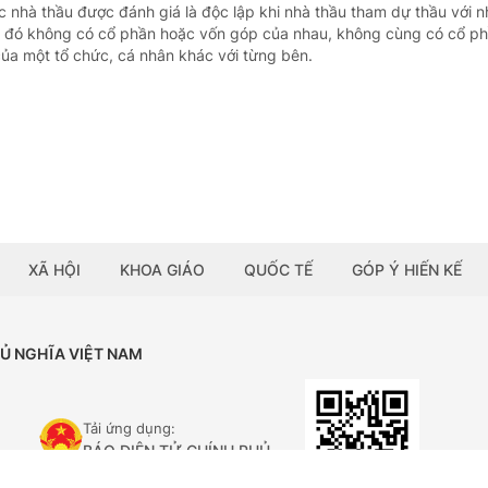
c nhà thầu được đánh giá là độc lập khi nhà thầu tham dự thầu với n
u đó không có cổ phần hoặc vốn góp của nhau, không cùng có cổ p
ủa một tổ chức, cá nhân khác với từng bên.
XÃ HỘI
KHOA GIÁO
QUỐC TẾ
GÓP Ý HIẾN KẾ
HỦ NGHĨA VIỆT NAM
Tải ứng dụng:
BÁO ĐIỆN TỬ CHÍNH PHỦ