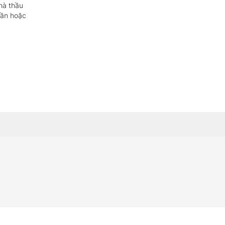
Quảng Ngãi
hà thầu
hần hoặc
Quảng Ninh
Quảng Trị
Sơn La
Thanh Hóa
Thái Nguyên
Thừa Thiên Huế
Tuyên Quang
Tây Ninh
Vĩnh Long