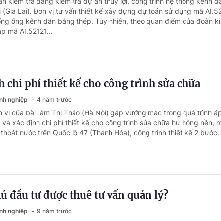
n kiểm tra đang kiểm tra dự án thủy lợi, công trình hệ thống kênh d
 (Gia Lai). Đơn vị tư vấn thiết kế xây dựng dự toán sử dụng mã AI.5
ống ống kênh dẫn bằng thép. Tuy nhiên, theo quan điểm của đoàn ki
áp mã AI.52121...
h chi phí thiết kế cho công trình sửa chữa
anh nghiệp
4 năm trước
n vị của bà Lâm Thị Thảo (Hà Nội) gặp vướng mắc trong quá trình á
và xác định chi phí thiết kế cho công trình sửa chữa hư hỏng nền, 
thoát nước trên Quốc lộ 47 (Thanh Hóa), công trình thiết kế 2 bước.
ủ đầu tư được thuê tư vấn quản lý?
anh nghiệp
9 năm trước