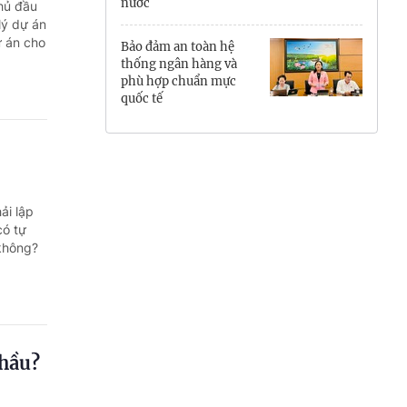
nước
hủ đầu
Hưng Yên
lý dự án
ự án cho
Bảo đảm an toàn hệ
Hải Phòng
thống ngân hàng và
phù hợp chuẩn mực
quốc tế
Khánh Hòa
Lai Châu
Lào Cai
ải lập
Lâm Đồng
có tự
 không?
Lạng Sơn
Nghệ An
Ninh Bình
thầu?
Phú Thọ