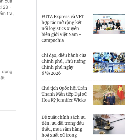
Cà Mau
ẫn của
2123 -
ểm tra,
Cần Thơ
FUTA Express và VET
hợp tác mở rộng kết
Điện Biên
nối logistics xuyên
biên giới Việt Nam -
Đà Nẵng
Campuchia
Đắk Lắk
Chỉ đạo, điều hành của
Chính phủ, Thủ tướng
Đồng Nai
Chính phủ ngày
p dụng
6/8/2026
mặt
Đồng Tháp
Chủ tịch Quốc hội Trần
Gia Lai
Thanh Mẫn tiếp Đại sứ
Hoa Kỳ Jennifer Wicks
Hà Nội
Đề xuất chính sách ưu
Hồ Chí Minh
tiên, ưu đãi trong đấu
thầu, mua sắm hàng
Hà Tĩnh
hoá xuất xứ trong