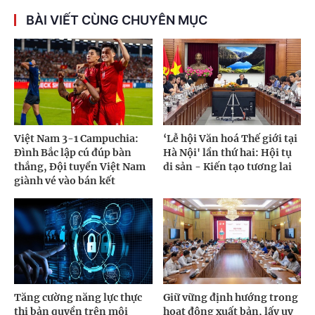
BÀI VIẾT CÙNG CHUYÊN MỤC
Việt Nam 3-1 Campuchia:
‘Lễ hội Văn hoá Thế giới tại
Đình Bắc lập cú đúp bàn
Hà Nội' lần thứ hai: Hội tụ
thắng, Đội tuyển Việt Nam
di sản - Kiến tạo tương lai
giành vé vào bán kết
Tăng cường năng lực thực
Giữ vững định hướng trong
thi bản quyền trên môi
hoạt động xuất bản, lấy uy