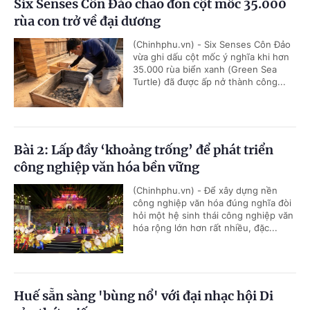
Six Senses Côn Đảo chào đón cột mốc 35.000
rùa con trở về đại dương
(Chinhphu.vn) - Six Senses Côn Đảo
vừa ghi dấu cột mốc ý nghĩa khi hơn
35.000 rùa biển xanh (Green Sea
Turtle) đã được ấp nở thành công...
Bài 2: Lấp đầy ‘khoảng trống’ để phát triển
công nghiệp văn hóa bền vững
(Chinhphu.vn) - Để xây dựng nền
công nghiệp văn hóa đúng nghĩa đòi
hỏi một hệ sinh thái công nghiệp văn
hóa rộng lớn hơn rất nhiều, đặc...
Huế sẵn sàng 'bùng nổ' với đại nhạc hội Di