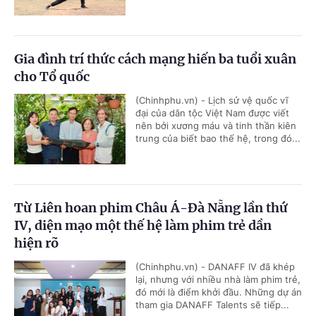
Gia đình trí thức cách mạng hiến ba tuổi xuân
cho Tổ quốc
(Chinhphu.vn) - Lịch sử vệ quốc vĩ
đại của dân tộc Việt Nam được viết
nên bởi xương máu và tinh thần kiên
trung của biết bao thế hệ, trong đó...
Từ Liên hoan phim Châu Á-Đà Nẵng lần thứ
IV, diện mạo một thế hệ làm phim trẻ dần
hiện rõ
(Chinhphu.vn) - DANAFF IV đã khép
lại, nhưng với nhiều nhà làm phim trẻ,
đó mới là điểm khởi đầu. Những dự án
tham gia DANAFF Talents sẽ tiếp...