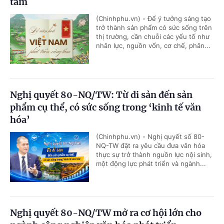
tầm
(Chinhphu.vn) - Để ý tưởng sáng tạo
trở thành sản phẩm có sức sống trên
thị trường, cần chuỗi các yếu tố như
nhân lực, nguồn vốn, cơ chế, phân...
Nghị quyết 80-NQ/TW: Từ di sản đến sản
phẩm cụ thể, có sức sống trong ‘kinh tế văn
hóa’
(Chinhphu.vn) - Nghị quyết số 80-
NQ-TW đặt ra yêu cầu đưa văn hóa
thực sự trở thành nguồn lực nội sinh,
một động lực phát triển và ngành...
Nghị quyết 80-NQ/TW mở ra cơ hội lớn cho