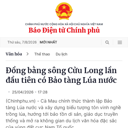
CHÍNH PHỦ NƯỚC CỘNG HÒA XÃ HỘI CHỦ NGHĨA VIỆT NAM
Báo Điện tử Chính phủ
Thứ sáu,
7/8/2026
MỚI NHẤT
Văn hóa
Thể thao
Du lịch
Đồng bằng sông Cửu Long lần
đầu tiên có Bảo tàng Lúa nước
25/04/2026
17:28
(Chinhphu.vn) - Cà Mau chính thức thành lập Bảo
tàng Lúa nước và xây dựng biểu tượng tôn vinh nghề
trồng lúa, hướng tới bảo tồn di sản, giáo dục truyền
thống và mở ra không gian du lịch văn hóa đặc sắc
của vùng đất cực Nam Tổ quốc.