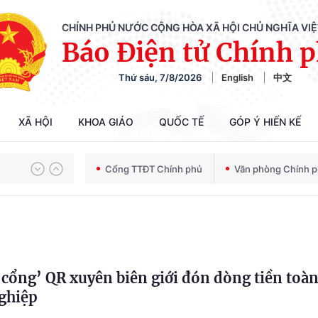
CHÍNH PHỦ NƯỚC CỘNG HÒA XÃ HỘI CHỦ NGHĨA VI
Báo Điện tử Chính 
Thứ sáu, 7/8/2026
English
中文
XÃ HỘI
KHOA GIÁO
QUỐC TẾ
GÓP Ý HIẾN KẾ
Chiến dịch 500 ngày đêm tìm kiếm, quy tập và xác định danh tính hài cốt liệt sĩ
Cổng TTĐT Chính phủ
Văn phòng Chính 
Bảo vệ nền tảng tư tưởng của Đảng trong kỷ nguyên phát triển mới
cổng’ QR xuyên biên giới đón dòng tiền toàn
Chiến dịch 500 ngày đêm tìm kiếm, quy tập và xác định danh tính hài cốt liệt sĩ
ghiệp