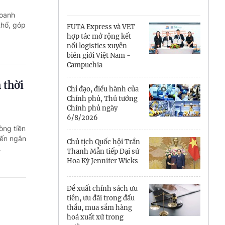
Cà Mau
doanh
Cần Thơ
thổ, góp
FUTA Express và VET
hợp tác mở rộng kết
Điện Biên
nối logistics xuyên
biên giới Việt Nam -
Đà Nẵng
Campuchia
 thời
Đắk Lắk
Chỉ đạo, điều hành của
Chính phủ, Thủ tướng
Đồng Nai
Chính phủ ngày
6/8/2026
òng tiền
Đồng Tháp
đến ngân
Chủ tịch Quốc hội Trần
.
Gia Lai
Thanh Mẫn tiếp Đại sứ
Hoa Kỳ Jennifer Wicks
Hà Nội
Đề xuất chính sách ưu
Hồ Chí Minh
tiên, ưu đãi trong đấu
thầu, mua sắm hàng
Hà Tĩnh
hoá xuất xứ trong