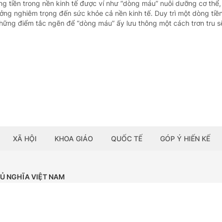
ng tiền trong nền kinh tế được ví như “dòng máu” nuôi dưỡng cơ thể,
ởng nghiêm trọng đến sức khỏe cả nền kinh tế. Duy trì một dòng tiề
hững điểm tắc ngẽn để “dòng máu” ấy lưu thông một cách trơn tru sẽ
XÃ HỘI
KHOA GIÁO
QUỐC TẾ
GÓP Ý HIẾN KẾ
HỦ NGHĨA VIỆT NAM
Tải ứng dụng:
BÁO ĐIỆN TỬ CHÍNH PHỦ