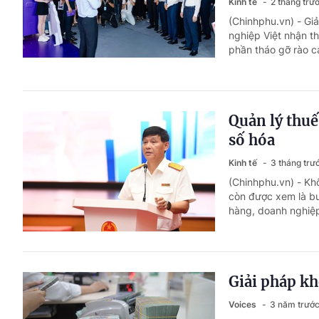
Kinh tế
2 tháng trư
(Chinhphu.vn) - Gi
nghiệp Việt nhận t
phần tháo gỡ rào c
Quản lý thuế
số hóa
Kinh tế
3 tháng trư
(Chinhphu.vn) - Kh
còn được xem là bư
hàng, doanh nghiệp 
Giải pháp kh
Voices
3 năm trướ