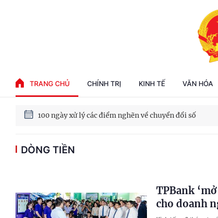
Phát triển kinh tế nhà nước trong kỷ nguyên mới
TRANG CHỦ
CHÍNH TRỊ
KINH TẾ
VĂN HÓA
100 ngày xử lý các điểm nghẽn về chuyển đổi số
DÒNG TIỀN
Phát triển nhà ở cho thuê - Trụ cột chiến lược, lâu dài
Phát triển kinh tế nhà nước trong kỷ nguyên mới
TPBank ‘mở 
cho doanh n