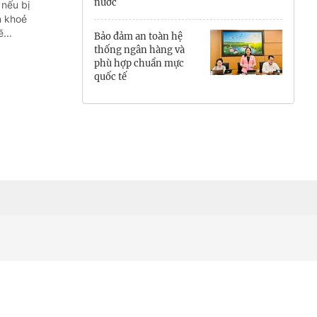
nước
 nếu bị
Hưng Yên
n khoẻ
...
Bảo đảm an toàn hệ
Hải Phòng
thống ngân hàng và
phù hợp chuẩn mực
quốc tế
Khánh Hòa
Lai Châu
Lào Cai
Lâm Đồng
Lạng Sơn
Nghệ An
Ninh Bình
Phú Thọ