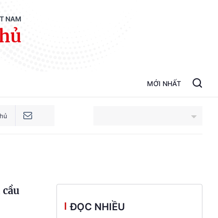
ỆT NAM
phủ
MỚI NHẤT
phủ
An Giang
Bắc Ninh
 cầu
Cao Bằng
ĐỌC NHIỀU