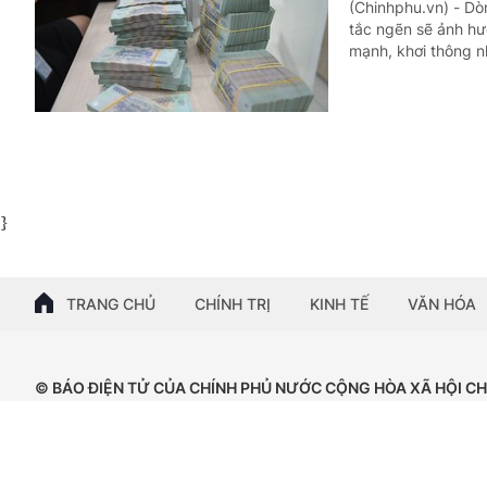
(Chinhphu.vn) - Dò
tắc ngẽn sẽ ảnh hư
mạnh, khơi thông n
}
TRANG CHỦ
CHÍNH TRỊ
KINH TẾ
VĂN HÓA
© BÁO ĐIỆN TỬ CỦA CHÍNH PHỦ NƯỚC CỘNG HÒA XÃ HỘI C
Tổng Biên tập: Nguyễn Hồng Sâm
Giấy phép số: 102/GP-BTTTT, cấp ngày 15/04/2024.