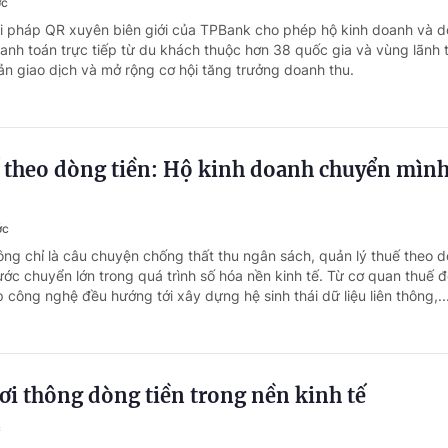
ớc
ải pháp QR xuyên biên giới của TPBank cho phép hộ kinh doanh và 
hanh toán trực tiếp từ du khách thuộc hơn 38 quốc gia và vùng lãnh 
ản giao dịch và mở rộng cơ hội tăng trưởng doanh thu.
 theo dòng tiền: Hộ kinh doanh chuyển mình
ớc
ông chỉ là câu chuyện chống thất thu ngân sách, quản lý thuế theo d
ớc chuyển lớn trong quá trình số hóa nền kinh tế. Từ cơ quan thuế 
công nghệ đều hướng tới xây dựng hệ sinh thái dữ liệu liên thông,..
ơi thông dòng tiền trong nền kinh tế
c