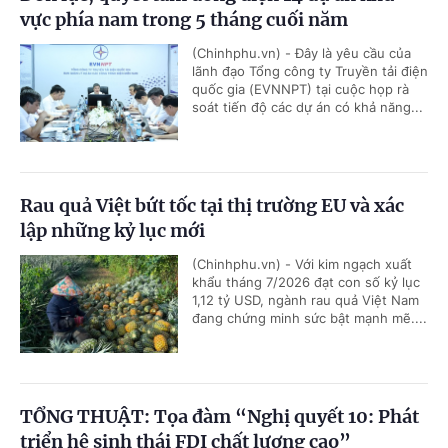
vực phía nam trong 5 tháng cuối năm
(Chinhphu.vn) - Đây là yêu cầu của
lãnh đạo Tổng công ty Truyền tải điện
quốc gia (EVNNPT) tại cuộc họp rà
soát tiến độ các dự án có khả năng...
Rau quả Việt bứt tốc tại thị trường EU và xác
lập những kỷ lục mới
(Chinhphu.vn) - Với kim ngạch xuất
khẩu tháng 7/2026 đạt con số kỷ lục
1,12 tỷ USD, ngành rau quả Việt Nam
đang chứng minh sức bật mạnh mẽ....
TỔNG THUẬT: Tọa đàm “Nghị quyết 10: Phát
triển hệ sinh thái FDI chất lượng cao”