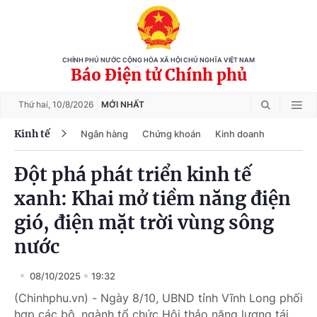
CHÍNH PHỦ NƯỚC CỘNG HÒA XÃ HỘI CHỦ NGHĨA VIỆT NAM
Báo Điện tử Chính phủ
Thứ hai,
10/8/2026
MỚI NHẤT
Kinh tế
Ngân hàng
Chứng khoán
Kinh doanh
Đột phá phát triển kinh tế
xanh: Khai mở tiềm năng điện
gió, điện mặt trời vùng sông
nước
08/10/2025
19:32
(Chinhphu.vn) - Ngày 8/10, UBND tỉnh Vĩnh Long phối
hợp các bộ, ngành tổ chức Hội thảo năng lượng tái