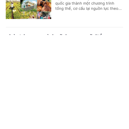
quốc gia thành một chương trình
tổng thể, cơ cấu lại nguồn lực theo...
Chủ tịch UBND tỉnh Vĩnh Long: Gỡ điểm
nghẽn đầu tư công, tăng tốc giải ngân vốn
Cổng TTĐT Chính phủ
English
中文
(Chinhphu.vn) – Từ những dự án,
công trường giao thông, thủy lợi
Trang chủ
Media
Tin nóng
Thông tin
đang triển khai, Chủ tịch UBND tỉnh
Vĩnh Long Trần Trí Quang yêu cầu...
Chuyên mục
Trước 31/8/2026, hoàn thành Kế hoạch cơ cấu
CHÍNH TRỊ
KINH TẾ
lại vốn nhà nước tại doanh nghiệp giai đoạn
2026-2030
VĂN HÓA
XÃ HỘI
(Chinhphu.vn) - Phó Thủ tướng Chính
KHOA GIÁO
QUỐC TẾ
phủ Nguyễn Văn Thắng vừa ký Công