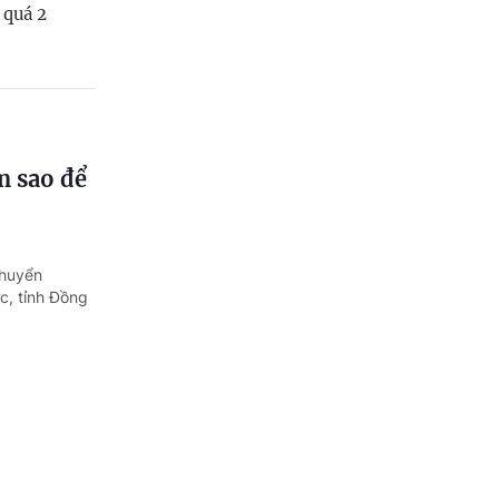
 quá 2
m sao để
chuyển
c, tỉnh Đồng
au?