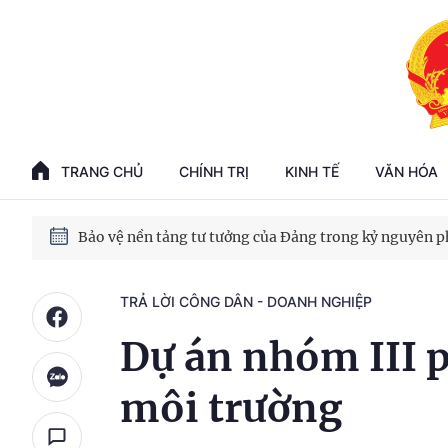
Phát triển kinh tế nhà nước trong kỷ nguyên mới
100 ngày xử lý các điểm nghẽn về chuyển đổi số
TRANG CHỦ
CHÍNH TRỊ
KINH TẾ
VĂN HÓA
Phát triển nhà ở cho thuê - Trụ cột chiến lược, lâu dài
Phát triển kinh tế nhà nước trong kỷ nguyên mới
TRẢ LỜI CÔNG DÂN - DOANH NGHIỆP
Dự án nhóm III p
môi trường