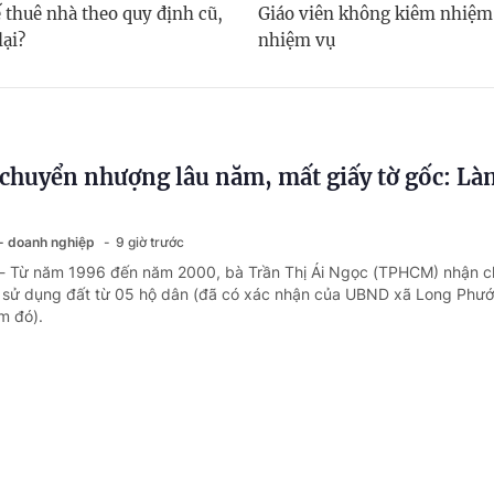
 thuê nhà theo quy định cũ,
Giáo viên không kiêm nhiệm
lại?
nhiệm vụ
chuyển nhượng lâu năm, mất giấy tờ gốc: Là
 - doanh nghiệp
9 giờ trước
 - Từ năm 1996 đến năm 2000, bà Trần Thị Ái Ngọc (TPHCM) nhận 
sử dụng đất từ 05 hộ dân (đã có xác nhận của UBND xã Long Phướ
ểm đó).
ng ngày nghỉ phép năm, có được chế độ ốm đ
 - doanh nghiệp
1 ngày trước