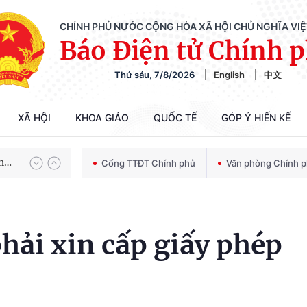
CHÍNH PHỦ NƯỚC CỘNG HÒA XÃ HỘI CHỦ NGHĨA VI
Báo Điện tử Chính 
Thứ sáu, 7/8/2026
English
中文
Chiến dịch 500 ngày đêm tìm kiếm, quy tập và xác định danh tính hài cốt liệt sĩ
XÃ HỘI
KHOA GIÁO
QUỐC TẾ
GÓP Ý HIẾN KẾ
Bảo vệ nền tảng tư tưởng của Đảng trong kỷ nguyên phát triển mới
Cổng TTĐT Chính phủ
Văn phòng Chính 
Chiến dịch 500 ngày đêm tìm kiếm, quy tập và xác định danh tính hài cốt liệt sĩ
hải xin cấp giấy phép