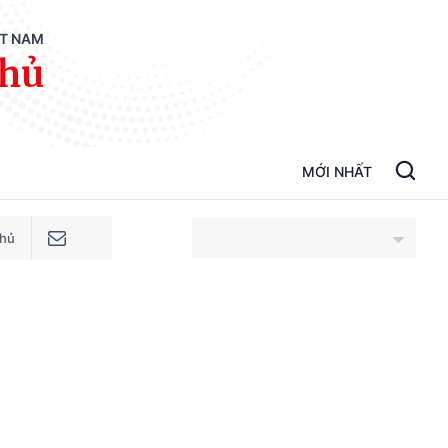
ỆT NAM
phủ
MỚI NHẤT
phủ
An Giang
Bắc Ninh
Cao Bằng