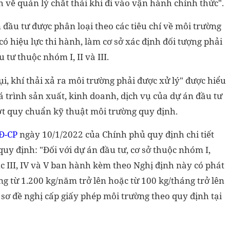
 về quản lý chất thải khi đi vào vận hành chính thức".
đầu tư được phân loại theo các tiêu chí về môi trường
ó hiệu lực thi hành, làm cơ sở xác định đối tượng phải
 tư thuộc nhóm I, II và III.
ụi, khí thải xả ra môi trường phải được xử lý" được hiểu
quá trình sản xuất, kinh doanh, dịch vụ của dự án đầu tư
ợt quy chuẩn kỹ thuật môi trường quy định.
Đ-CP
ngày 10/1/2022 của Chính phủ quy định chi tiết
uy định: "Đối với dự án đầu tư, cơ sở thuộc nhóm I,
ục III, IV và V ban hành kèm theo Nghị định này có phát
ng từ 1.200 kg/năm trở lên hoặc từ 100 kg/tháng trở lên
 sơ đề nghị cấp giấy phép môi trường theo quy định tại