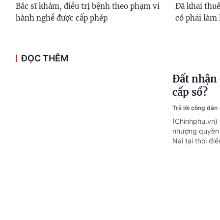
Bác sĩ khám, điều trị bệnh theo phạm vi
Đã khai thuế
hành nghề được cấp phép
có phải làm 
ĐỌC THÊM
Đất nhận 
cấp sổ?
Trả lời công dân
(Chinhphu.vn)
nhượng quyền 
Nai tại thời đi
Bị ốm trù
Trả lời công dân