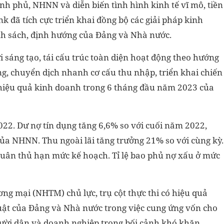
nh phủ, NHNN và diễn biến tình hình kinh tế vĩ mô, tiền
k đã tích cực triển khai đồng bộ các giải pháp kinh
ính sách, định hướng của Đảng và Nhà nước.
sáng tạo, tái cấu trúc toàn diện hoạt động theo hướng
, chuyển dịch nhanh cơ cấu thu nhập, triển khai chiến
hiệu quả kinh doanh trong 6 tháng đầu năm 2023 của
022. Dư nợ tín dụng tăng 6,6% so với cuối năm 2022,
ủa NHNN. Thu ngoài lãi tăng trưởng 21% so với cùng kỳ.
 tuân thủ hạn mức kế hoạch. Tỉ lệ bao phủ nợ xấu ở mức
ơng mại (NHTM) chủ lực, trụ cột thực thi có hiệu quả
luật của Đảng và Nhà nước trong việc cung ứng vốn cho
người dân và doanh nghiệp trong bối cảnh khó khăn,