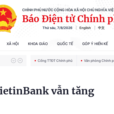
CHÍNH PHỦ NƯỚC CỘNG HÒA XÃ HỘI CHỦ NGHĨA VI
Báo Điện tử Chính 
Thứ sáu, 7/8/2026
English
中文
Chiến dịch 500 ngày đêm tìm kiếm, quy tập và xác định danh tính hài cốt liệt sĩ
XÃ HỘI
KHOA GIÁO
QUỐC TẾ
GÓP Ý HIẾN KẾ
Bảo vệ nền tảng tư tưởng của Đảng trong kỷ nguyên phát triển mới
Cổng TTĐT Chính phủ
Văn phòng Chính 
Chiến dịch 500 ngày đêm tìm kiếm, quy tập và xác định danh tính hài cốt liệt sĩ
VietinBank vẫn tăng