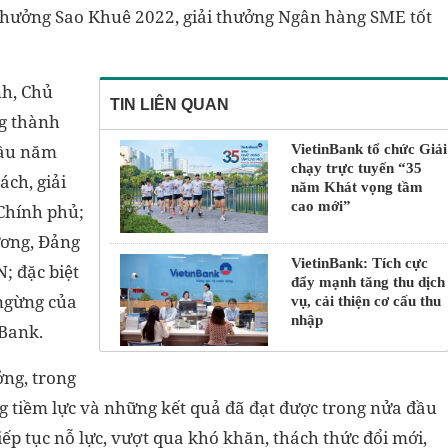
 thưởng Sao Khuê 2022, giải thưởng Ngân hàng SME tốt
nh, Chủ
TIN LIÊN QUAN
g thành
đầu năm
VietinBank tổ chức Giải
chạy trực tuyến “35
ách, giải
năm Khát vọng tầm
cao mới”
Chính phủ;
ương, Đảng
VietinBank: Tích cực
; đặc biệt
đẩy mạnh tăng thu dịch
 ngừng của
vụ, cải thiện cơ cấu thu
nhập
nBank.
ởng, trong
g tiềm lực và những kết quả đã đạt được trong nửa đầu
ếp tục nỗ lực, vượt qua khó khăn, thách thức đổi mới,