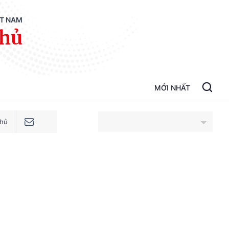
ỆT NAM
phủ
MỚI NHẤT
phủ
An Giang
Bắc Ninh
Cao Bằng