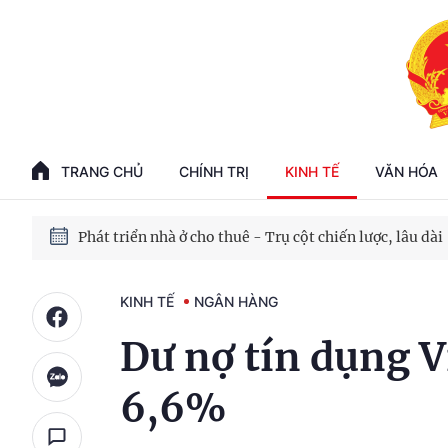
Phát triển kinh tế nhà nước trong kỷ nguyên mới
100 ngày xử lý các điểm nghẽn về chuyển đổi số
TRANG CHỦ
CHÍNH TRỊ
KINH TẾ
VĂN HÓA
Phát triển nhà ở cho thuê - Trụ cột chiến lược, lâu dài
Phát triển kinh tế nhà nước trong kỷ nguyên mới
KINH TẾ
NGÂN HÀNG
Dư nợ tín dụng 
6,6%