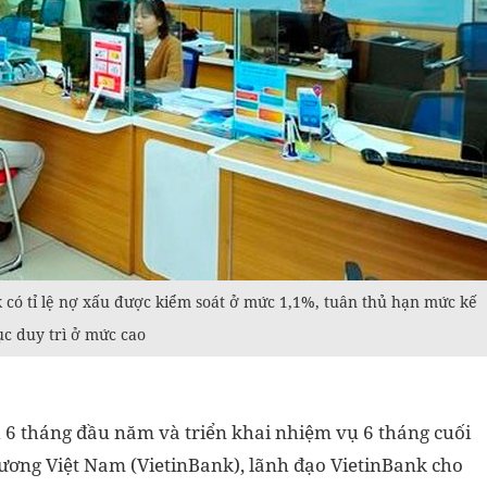
k có tỉ lệ nợ xấu được kiểm soát ở mức 1,1%, tuân thủ hạn mức kế
ục duy trì ở mức cao
h 6 tháng đầu năm và triển khai nhiệm vụ 6 tháng cuối
ng Việt Nam (VietinBank), lãnh đạo VietinBank cho