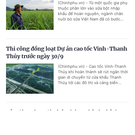
(Chinhphu.vn) - Từ một quốc gia phụ
thuộc phần lớn vào sữa bột nhập
khẩu để hoàn nguyên, ngành chăn
nuôi bò sữa Việt Nam đã có bước...
Thi công đồng loạt Dự án cao tốc Vinh-Thanh
Thủy trước ngày 30/9
(Chinhphu.vn) - Cao tốc Vinh-Thanh
Thủy khi hoàn thành sẽ rút ngắn thời
gian di chuyển từ cửa khẩu Thanh
Thủy tới các đô thị và cảng biển...
Cắt giảm, đơn giản hóa thủ tục hành chính,
điều kiện kinh doanh trong lĩnh vực nông
Cổng TTĐT Chính phủ
English
中文
nghiệp và môi trường