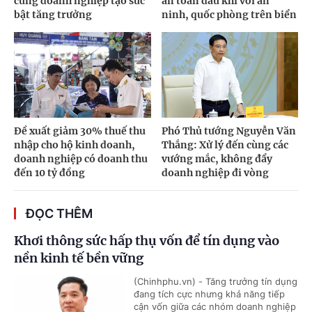
cùng doanh nghiệp tạo sức
an toàn dầu khí với an
bật tăng trưởng
ninh, quốc phòng trên biển
Đề xuất giảm 30% thuế thu
Phó Thủ tướng Nguyễn Văn
nhập cho hộ kinh doanh,
Thắng: Xử lý đến cùng các
doanh nghiệp có doanh thu
vướng mắc, không đẩy
đến 10 tỷ đồng
doanh nghiệp đi vòng
ĐỌC THÊM
Khơi thông sức hấp thụ vốn để tín dụng vào
nền kinh tế bền vững
(Chinhphu.vn) - Tăng trưởng tín dụng
đang tích cực nhưng khả năng tiếp
cận vốn giữa các nhóm doanh nghiệp