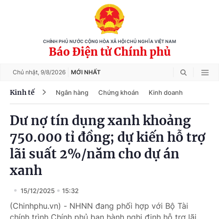
CHÍNH PHỦ NƯỚC CỘNG HÒA XÃ HỘI CHỦ NGHĨA VIỆT NAM
Báo Điện tử Chính phủ
Chủ nhật,
9/8/2026
MỚI NHẤT
Kinh tế
Ngân hàng
Chứng khoán
Kinh doanh
Dư nợ tín dụng xanh khoảng
750.000 tỉ đồng; dự kiến hỗ trợ
lãi suất 2%/năm cho dự án
xanh
15/12/2025
15:32
(Chinhphu.vn) - NHNN đang phối hợp với Bộ Tài
chính trình Chính phủ ban hành nghị định hỗ trợ lãi