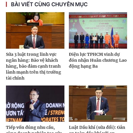
BÀI VIẾT CÙNG CHUYÊN MỤC
Sửa 3 luật trong lĩnh vực
Điện lực TPHCM vinh dự
ngân hàng: Bảo vệ khách
đón nhận Huân chương Lao
hàng, bảo đảm cạnh tranh
động hạng Ba
lành mạnh trên thị trường
tài chính
Tiếp vốn đúng nhu cầu,
Luật Dầu khí (sửa đổi): Gắn