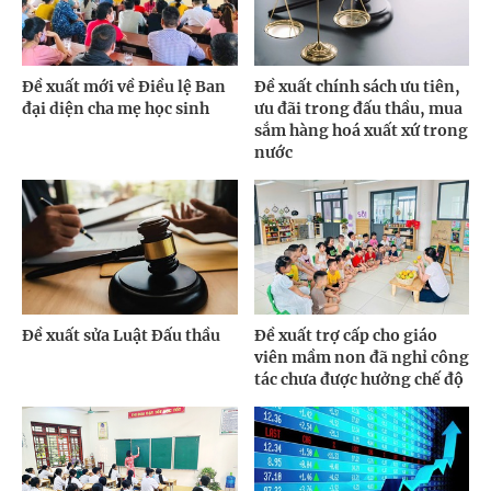
Đề xuất mới về Điều lệ Ban
Đề xuất chính sách ưu tiên,
đại diện cha mẹ học sinh
ưu đãi trong đấu thầu, mua
sắm hàng hoá xuất xứ trong
nước
Đề xuất sửa Luật Đấu thầu
Đề xuất trợ cấp cho giáo
viên mầm non đã nghỉ công
tác chưa được hưởng chế độ