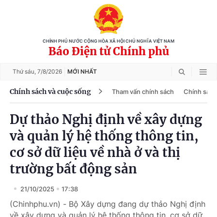
CHÍNH PHỦ NƯỚC CỘNG HÒA XÃ HỘI CHỦ NGHĨA VIỆT NAM
Báo Điện tử Chính phủ
Thứ sáu,
7/8/2026
MỚI NHẤT
Chính sách và cuộc sống
Tham vấn chính sách
Chính sách
Dự thảo Nghị định về xây dựng
và quản lý hệ thống thông tin,
cơ sở dữ liệu về nhà ở và thị
trường bất động sản
21/10/2025
17:38
(Chinhphu.vn) - Bộ Xây dựng đang dự thảo Nghị định
về xây dựng và quản lý hệ thống thông tin, cơ sở dữ