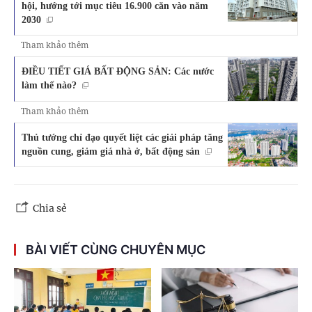
hội, hướng tới mục tiêu 16.900 căn vào năm
2030
Tham khảo thêm
ĐIỀU TIẾT GIÁ BẤT ĐỘNG SẢN: Các nước
làm thế nào?
Tham khảo thêm
Thủ tướng chỉ đạo quyết liệt các giải pháp tăng
nguồn cung, giảm giá nhà ở, bất động sản
Chia sẻ
BÀI VIẾT CÙNG CHUYÊN MỤC