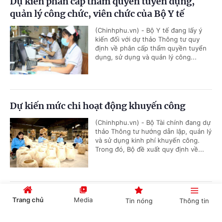
Dự kiến phân cấp thẩm quyền tuyển dụng,
quản lý công chức, viên chức của Bộ Y tế
(Chinhphu.vn) - Bộ Y tế đang lấy ý
kiến đối với dự thảo Thông tư quy
định về phân cấp thẩm quyền tuyển
dụng, sử dụng và quản lý công...
Dự kiến mức chi hoạt động khuyến công
(Chinhphu.vn) - Bộ Tài chính đang dự
thảo Thông tư hướng dẫn lập, quản lý
và sử dụng kinh phí khuyến công.
Trong đó, Bộ đề xuất quy định về...
Đơn giản hóa thủ tục hành chính về mã số
Trang chủ
Media
Tin nóng
Thông tin
vùng trồng, tạo thuận lợi thúc đẩy xuất khẩu