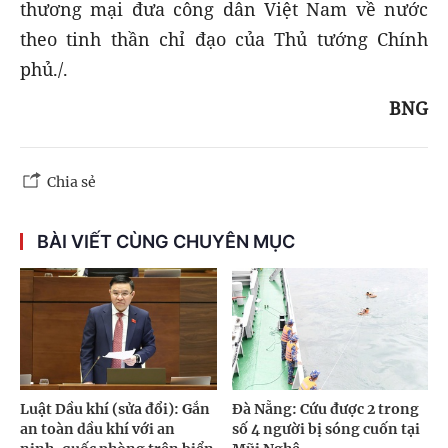
thương mại đưa công dân Việt Nam về nước
theo tinh thần chỉ đạo của Thủ tướng Chính
phủ./.
BNG
Chia sẻ
BÀI VIẾT CÙNG CHUYÊN MỤC
Luật Dầu khí (sửa đổi): Gắn
Đà Nẵng: Cứu được 2 trong
an toàn dầu khí với an
số 4 người bị sóng cuốn tại