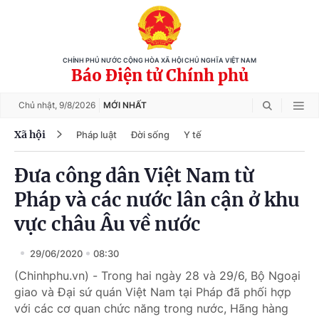
CHÍNH PHỦ NƯỚC CỘNG HÒA XÃ HỘI CHỦ NGHĨA VIỆT NAM
Báo Điện tử Chính phủ
Chủ nhật,
9/8/2026
MỚI NHẤT
Xã hội
Pháp luật
Đời sống
Y tế
Đưa công dân Việt Nam từ
Pháp và các nước lân cận ở khu
vực châu Âu về nước
29/06/2020
08:30
(Chinhphu.vn) - Trong hai ngày 28 và 29/6, Bộ Ngoại
giao và Đại sứ quán Việt Nam tại Pháp đã phối hợp
với các cơ quan chức năng trong nước, Hãng hàng