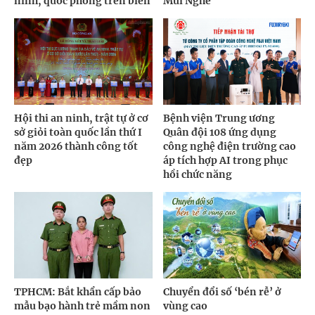
ninh, quốc phòng trên biển
Mũi Nghê
Hội thi an ninh, trật tự ở cơ
Bệnh viện Trung ương
sở giỏi toàn quốc lần thứ I
Quân đội 108 ứng dụng
năm 2026 thành công tốt
công nghệ điện trường cao
đẹp
áp tích hợp AI trong phục
hồi chức năng
TPHCM: Bắt khẩn cấp bảo
Chuyển đổi số ‘bén rễ’ ở
mẫu bạo hành trẻ mầm non
vùng cao