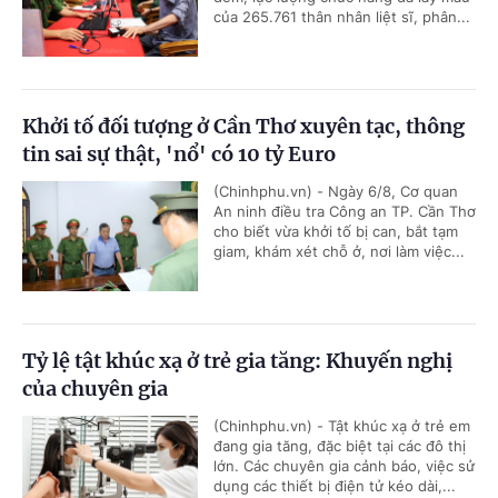
của 265.761 thân nhân liệt sĩ, phân...
Khởi tố đối tượng ở Cần Thơ xuyên tạc, thông
tin sai sự thật, 'nổ' có 10 tỷ Euro
(Chinhphu.vn) - Ngày 6/8, Cơ quan
An ninh điều tra Công an TP. Cần Thơ
cho biết vừa khởi tố bị can, bắt tạm
giam, khám xét chỗ ở, nơi làm việc...
Tỷ lệ tật khúc xạ ở trẻ gia tăng: Khuyến nghị
của chuyên gia
(Chinhphu.vn) - Tật khúc xạ ở trẻ em
đang gia tăng, đặc biệt tại các đô thị
lớn. Các chuyên gia cảnh báo, việc sử
dụng các thiết bị điện tử kéo dài,...