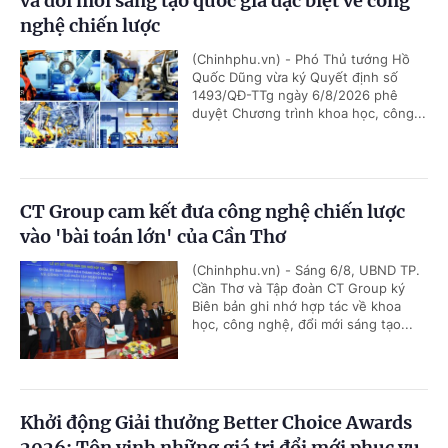
và đổi mới sáng tạo quốc gia đặc biệt về công
nghệ chiến lược
(Chinhphu.vn) - Phó Thủ tướng Hồ
Quốc Dũng vừa ký Quyết định số
1493/QĐ-TTg ngày 6/8/2026 phê
duyệt Chương trình khoa học, công...
CT Group cam kết đưa công nghệ chiến lược
vào 'bài toán lớn' của Cần Thơ
(Chinhphu.vn) - Sáng 6/8, UBND TP.
Cần Thơ và Tập đoàn CT Group ký
Biên bản ghi nhớ hợp tác về khoa
học, công nghệ, đổi mới sáng tạo...
Khởi động Giải thưởng Better Choice Awards
2026: Tôn vinh những giá trị đổi mới phục vụ