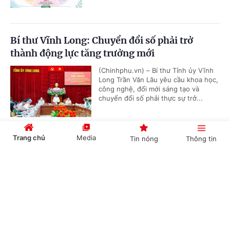
Bí thư Vĩnh Long: Chuyển đổi số phải trở
thành động lực tăng trưởng mới
(Chinhphu.vn) – Bí thư Tỉnh ủy Vĩnh
Long Trần Văn Lâu yêu cầu khoa học,
công nghệ, đổi mới sáng tạo và
chuyển đổi số phải thực sự trở...
Trang chủ
Media
Tin nóng
Thông tin
Sinh viên Việt Nam giành giải tại sân chơi
công nghệ quốc tế ở Australia
Cổng TTĐT Chính phủ
English
中文
(Chinhphu.vn) - 3 dự án công nghệ
của sinh viên Học viện Công nghệ
Bưu chính Viễn thông (PTIT - Bộ
KH&CN) đã giành giải tại Coding...