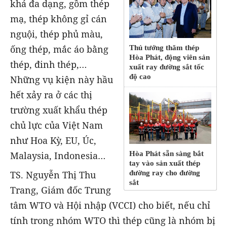
khá đa dạng, gồm thép
mạ, thép không gỉ cán
nguội, thép phủ màu,
ống thép, mắc áo bằng
Thủ tướng thăm thép
Hòa Phát, động viên sản
thép, đinh thép,…
xuất ray đường sắt tốc
độ cao
Những vụ kiện này hầu
hết xảy ra ở các thị
trường xuất khẩu thép
chủ lực của Việt Nam
như Hoa Kỳ, EU, Úc,
Hòa Phát sẵn sàng bắt
Malaysia, Indonesia…
tay vào sản xuất thép
đường ray cho đường
TS. Nguyễn Thị Thu
sắt
Trang, Giám đốc Trung
tâm WTO và Hội nhập (VCCI) cho biết, nếu chỉ
tính trong nhóm WTO thì thép cũng là nhóm bị