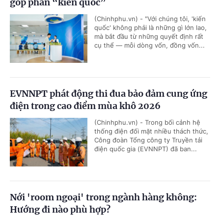
góp phần “kiến quốc”
(Chinhphu.vn) - "Với chúng tôi, 'kiến
quốc' không phải là những gì lớn lao,
mà bắt đầu từ những quyết định rất
cụ thể — mỗi dòng vốn, đồng vốn...
EVNNPT phát động thi đua bảo đảm cung ứng
điện trong cao điểm mùa khô 2026
(Chinhphu.vn) - Trong bối cảnh hệ
thống điện đối mặt nhiều thách thức,
Công đoàn Tổng công ty Truyền tải
điện quốc gia (EVNNPT) đã ban...
Nới 'room ngoại' trong ngành hàng không:
Hướng đi nào phù hợp?