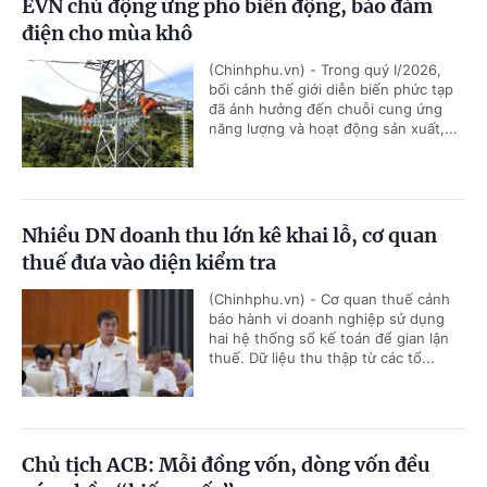
EVN chủ động ứng phó biến động, bảo đảm
điện cho mùa khô
(Chinhphu.vn) - Trong quý I/2026,
bối cảnh thế giới diễn biến phức tạp
đã ảnh hưởng đến chuỗi cung ứng
năng lượng và hoạt động sản xuất,...
Nhiều DN doanh thu lớn kê khai lỗ, cơ quan
thuế đưa vào diện kiểm tra
(Chinhphu.vn) - Cơ quan thuế cảnh
báo hành vi doanh nghiệp sử dụng
hai hệ thống sổ kế toán để gian lận
thuế. Dữ liệu thu thập từ các tổ...
Chủ tịch ACB: Mỗi đồng vốn, dòng vốn đều