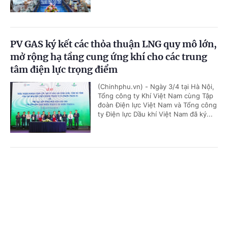
PV GAS ký kết các thỏa thuận LNG quy mô lớn,
mở rộng hạ tầng cung ứng khí cho các trung
tâm điện lực trọng điểm
(Chinhphu.vn) - Ngày 3/4 tại Hà Nội,
Tổng công ty Khí Việt Nam cùng Tập
đoàn Điện lực Việt Nam và Tổng công
ty Điện lực Dầu khí Việt Nam đã ký...
'Bón đúng, bón ít' – Triết lý làm nông nghiệp
Cổng TTĐT Chính phủ
English
中文
tử tế của một doanh nghiệp phân bón
Trang chủ
Media
Tin nóng
Thông tin
(Chinhphu.vn) - Gần 3 thập kỷ gắn
bó với ngành phân bón, ông Phạm
Quốc Trung, Tổng Giám đốc Công ty
Cổ phần Phân bón MTK đã chọn...