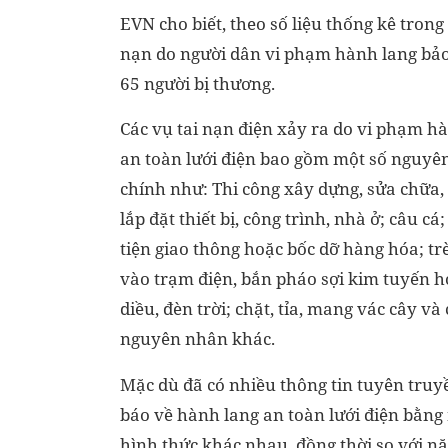
EVN cho biết, theo số liệu thống kê tron
nạn do người dân vi phạm hành lang bảo 
65 người bị thương.
Các vụ tai nạn điện xảy ra do vi phạm h
an toàn lưới điện bao gồm một số nguyê
chính như: Thi công xây dựng, sửa chữa, 
lắp đặt thiết bị, công trình, nhà ở; câu c
tiện giao thông hoặc bốc dỡ hàng hóa; trè
vào trạm điện, bắn pháo sợi kim tuyến h
diều, đèn trời; chặt, tỉa, mang vác cây và
nguyên nhân khác.
Mặc dù đã có nhiều thông tin tuyên truy
báo về hành lang an toàn lưới điện bằng
hình thức khác nhau, đồng thời so với n