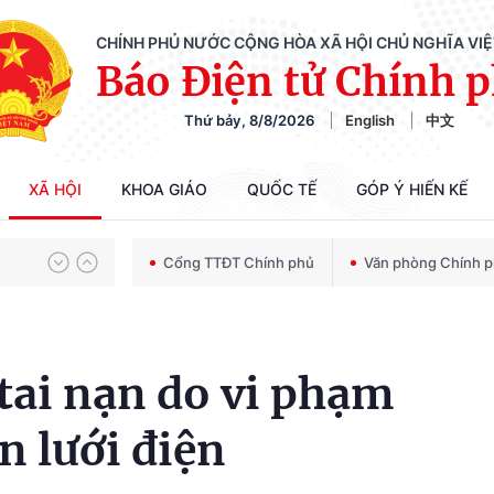
CHÍNH PHỦ NƯỚC CỘNG HÒA XÃ HỘI CHỦ NGHĨA VI
Báo Điện tử Chính 
Thứ bảy, 8/8/2026
English
中文
Chiến dịch 500 ngày đêm tìm kiếm, quy tập và xác định danh tính hài cốt liệt sĩ
XÃ HỘI
KHOA GIÁO
QUỐC TẾ
GÓP Ý HIẾN KẾ
Bảo vệ nền tảng tư tưởng của Đảng trong kỷ nguyên phát triển mới
Cổng TTĐT Chính phủ
Văn phòng Chính 
Chiến dịch 500 ngày đêm tìm kiếm, quy tập và xác định danh tính hài cốt liệt sĩ
tai nạn do vi phạm
n lưới điện