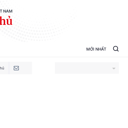
ỆT NAM
phủ
MỚI NHẤT
phủ
An Giang
Bắc Ninh
Cao Bằng