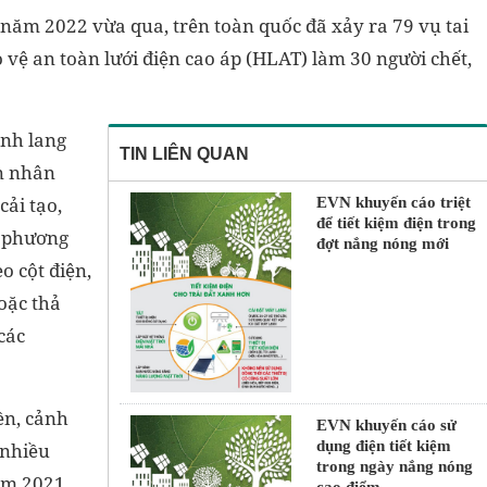
g năm 2022 vừa qua, trên toàn quốc đã xảy ra 79 vụ tai
vệ an toàn lưới điện cao áp (HLAT) làm 30 người chết,
ành lang
TIN LIÊN QUAN
n nhân
cải tạo,
EVN khuyến cáo triệt
để tiết kiệm điện trong
á; phương
đợt nắng nóng mới
o cột điện,
oặc thả
 các
ền, cảnh
EVN khuyến cáo sử
dụng điện tiết kiệm
 nhiều
trong ngày nắng nóng
ăm 2021,
cao điểm