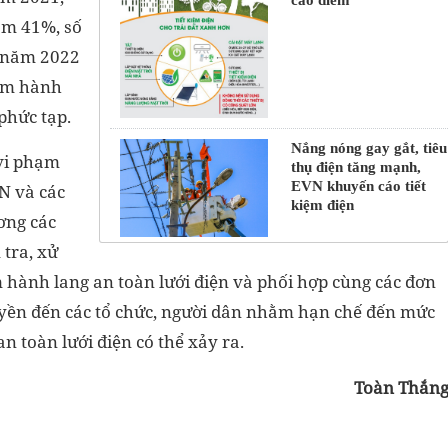
ảm 41%, số
u năm 2022
hạm hành
phức tạp.
Nắng nóng gay gắt, tiêu
 vi phạm
thụ điện tăng mạnh,
EVN khuyến cáo tiết
VN và các
kiệm điện
ơng các
 tra, xử
m hành lang an toàn lưới điện và phối hợp cùng các đơn
ruyền đến các tổ chức, người dân nhằm hạn chế đến mức
n toàn lưới điện có thể xảy ra.
Toàn Thắn