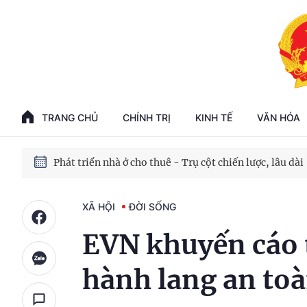
Phát triển kinh tế nhà nước trong kỷ nguyên mới
100 ngày xử lý các điểm nghẽn về chuyển đổi số
TRANG CHỦ
CHÍNH TRỊ
KINH TẾ
VĂN HÓA
Phát triển nhà ở cho thuê - Trụ cột chiến lược, lâu dài
Phát triển kinh tế nhà nước trong kỷ nguyên mới
XÃ HỘI
ĐỜI SỐNG
EVN khuyến cáo 
hành lang an toà