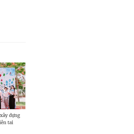
 xây dựng
ên tai