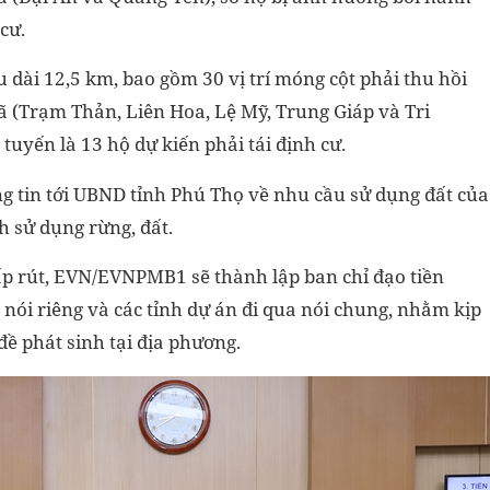
cư.
dài 12,5 km, bao gồm 30 vị trí móng cột phải thu hồi
xã (Trạm Thản, Liên Hoa, Lệ Mỹ, Trung Giáp và Tri
tuyến là 13 hộ dự kiến phải tái định cư.
g tin tới UBND tỉnh Phú Thọ về nhu cầu sử dụng đất của
h sử dụng rừng, đất.
 gấp rút, EVN/EVNPMB1 sẽ thành lập ban chỉ đạo tiền
 nói riêng và các tỉnh dự án đi qua nói chung, nhằm kịp
 đề phát sinh tại địa phương.