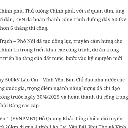
Chính phủ, Thủ tướng Chính phủ, với sự quan tâm, ủng
ời dân, EVN đã hoàn thành công trình đường dây 500kV
hơn 6 tháng thi công.
rạch – Phố Nối đã tạo động lực, truyền cảm hứng cho
ính trị trong triển khai các công trình, dự án trọng
át triển hạ tầng của đất nước, bước vào kỷ nguyên mới
dây 500kV Lào Cai – Vĩnh Yên, Ban Chỉ đạo nhà nước các
ọng quốc gia, trọng điểm ngành năng lượng đã chỉ đạo
 công trước ngày 30/4/2025 và hoàn thành thi công trong
hội Đảng các cấp.
ện 1 (EVNPMB1) Đỗ Quang Khải, tổng chiều dài tuyến
9,26km đi qua 4 tỉnh Lào Cai, Yên Bái, Phú Thọ và Vĩnh