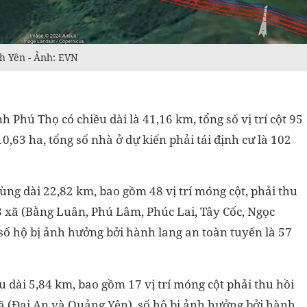
nh Yên - Ảnh: EVN
 Phú Thọ có chiều dài là 41,16 km, tổng số vị trí cột 95
 10,63 ha, tổng số nhà ở dự kiến phải tái định cư là 102
g dài 22,82 km, bao gồm 48 vị trí móng cột, phải thu
 8 xã (Bằng Luân, Phú Lâm, Phúc Lai, Tây Cốc, Ngọc
số hộ bị ảnh hưởng bởi hành lang an toàn tuyến là 57
dài 5,84 km, bao gồm 17 vị trí móng cột phải thu hồi
 xã (Đại An và Quảng Yên), số hộ bị ảnh hưởng bởi hành