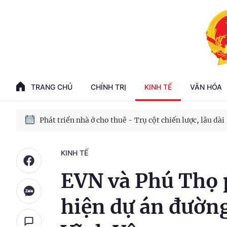
Phát triển kinh tế nhà nước trong kỷ nguyên mới
100 ngày xử lý các điểm nghẽn về chuyển đổi số
TRANG CHỦ
CHÍNH TRỊ
KINH TẾ
VĂN HÓA
Phát triển nhà ở cho thuê - Trụ cột chiến lược, lâu dài
Phát triển kinh tế nhà nước trong kỷ nguyên mới
KINH TẾ
EVN và Phú Thọ 
hiện dự án đườn