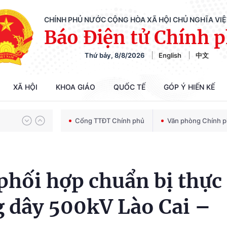
CHÍNH PHỦ NƯỚC CỘNG HÒA XÃ HỘI CHỦ NGHĨA VI
Báo Điện tử Chính 
Thứ bảy, 8/8/2026
English
中文
Chiến dịch 500 ngày đêm tìm kiếm, quy tập và xác định danh tính hài cốt liệt sĩ
XÃ HỘI
KHOA GIÁO
QUỐC TẾ
GÓP Ý HIẾN KẾ
Bảo vệ nền tảng tư tưởng của Đảng trong kỷ nguyên phát triển mới
Cổng TTĐT Chính phủ
Văn phòng Chính 
Chiến dịch 500 ngày đêm tìm kiếm, quy tập và xác định danh tính hài cốt liệt sĩ
phối hợp chuẩn bị thực
g dây 500kV Lào Cai –