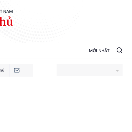
ỆT NAM
phủ
MỚI NHẤT
phủ
An Giang
Bắc Ninh
Cao Bằng