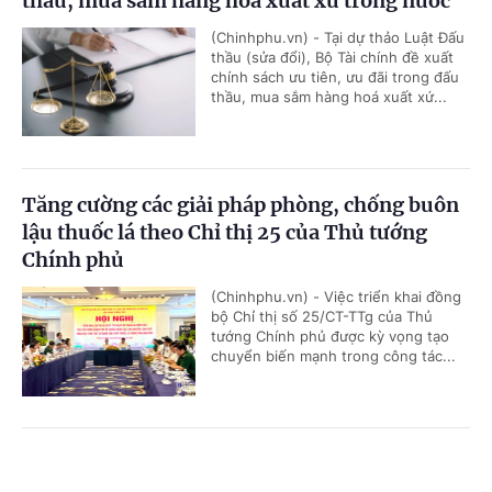
thầu, mua sắm hàng hoá xuất xứ trong nước
(Chinhphu.vn) - Tại dự thảo Luật Đấu
thầu (sửa đổi), Bộ Tài chính đề xuất
chính sách ưu tiên, ưu đãi trong đấu
thầu, mua sắm hàng hoá xuất xứ...
Tăng cường các giải pháp phòng, chống buôn
lậu thuốc lá theo Chỉ thị 25 của Thủ tướng
Chính phủ
(Chinhphu.vn) - Việc triển khai đồng
bộ Chỉ thị số 25/CT-TTg của Thủ
tướng Chính phủ được kỳ vọng tạo
chuyển biến mạnh trong công tác...
Ngành Dự trữ Nhà nước tập trung vào 6 nhiệm
Cổng TTĐT Chính phủ
English
中文
vụ trọng tâm