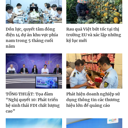
Dồn lực, quyết tâm đóng
Rau quả Việt bứt tốc tại thị
điện 14 dự án khu vực phía
trường EU và xác lập những
nam trong 5 tháng cuối
kỷ lục mới
năm
TỔNG THUẬT: Tọa đàm
Phát hiện doanh nghiệp sử
“Nghị quyết 10: Phát triển
dụng thông tin các thương
hệ sinh thái FDI chất lượng
hiệu lớn để quảng cáo
cao”