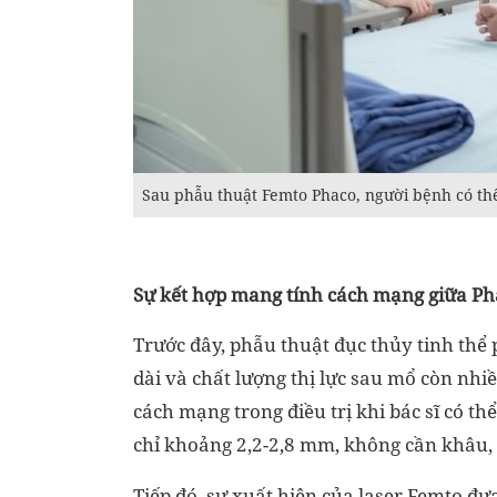
Sau phẫu thuật Femto Phaco, người bệnh có th
Sự kết hợp mang tính cách mạng giữa Ph
Trước đây, phẫu thuật đục thủy tinh thể 
dài và chất lượng thị lực sau mổ còn nhi
cách mạng trong điều trị khi bác sĩ có t
chỉ khoảng 2,2-2,8 mm, không cần khâu, 
Tiếp đó, sự xuất hiện của laser Femto đư