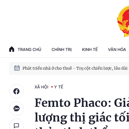
Phát triển kinh tế nhà nước trong kỷ nguyên mới
100 ngày xử lý các điểm nghẽn về chuyển đổi số
TRANG CHỦ
CHÍNH TRỊ
KINH TẾ
VĂN HÓA
Phát triển nhà ở cho thuê - Trụ cột chiến lược, lâu dài
Phát triển kinh tế nhà nước trong kỷ nguyên mới
XÃ HỘI
Y TẾ
Femto Phaco: Giả
lượng thị giác tố