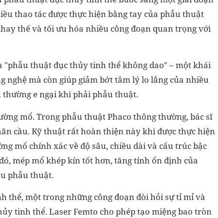
ều thao tác được thực hiện bằng tay của phẫu thuật
thay thế và tối ưu hóa nhiều công đoạn quan trọng với
à "phẫu thuật đục thủy tinh thể không dao" – một khái
g nghệ mà còn giúp giảm bớt tâm lý lo lắng của nhiều
n thường e ngại khi phải phẫu thuật.
đường mổ. Trong phẫu thuật Phaco thông thường, bác sĩ
ãn cầu. Kỹ thuật rất hoàn thiện này khi được thực hiện
ường mổ chính xác về độ sâu, chiều dài và cấu trúc bậc
đó, mép mổ khép kín tốt hơn, tăng tính ổn định của
au phẫu thuật.
nh thể, một trong những công đoạn đòi hỏi sự tỉ mỉ và
hủy tinh thể. Laser Femto cho phép tạo miệng bao tròn