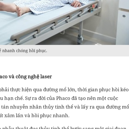
ể nhanh chóng hồi phục.
aco và công nghệ laser
phải thực hiện qua đường mổ lớn, thời gian phục hồi kéo
ều hạn chế. Sự ra đời của Phaco đã tạo nên một cuộc
hể tán nhuyễn nhân thủy tinh thể và lấy ra qua đường m
ít xâm lấn và hồi phục nhanh.
a phẫu thuật đục thủy tinh thể bước sang một giai đoạn