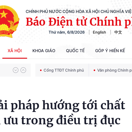
CHÍNH PHỦ NƯỚC CỘNG HÒA XÃ HỘI CHỦ NGHĨA VI
Báo Điện tử Chính 
Thứ năm, 6/8/2026
English
中文
Chiến dịch 500 ngày đêm tìm kiếm, quy tập và xác định danh tính hài cốt liệt sĩ
XÃ HỘI
KHOA GIÁO
QUỐC TẾ
GÓP Ý HIẾN KẾ
Bảo vệ nền tảng tư tưởng của Đảng trong kỷ nguyên phát triển mới
Cổng TTĐT Chính phủ
Văn phòng Chính 
Chiến dịch 500 ngày đêm tìm kiếm, quy tập và xác định danh tính hài cốt liệt sĩ
i pháp hướng tới chất
i ưu trong điều trị đục