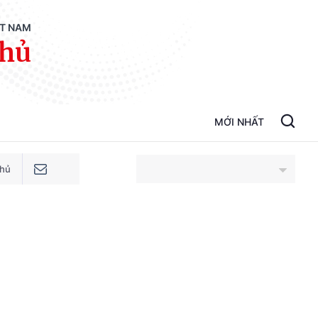
ỆT NAM
phủ
MỚI NHẤT
phủ
An Giang
Bắc Ninh
Cao Bằng