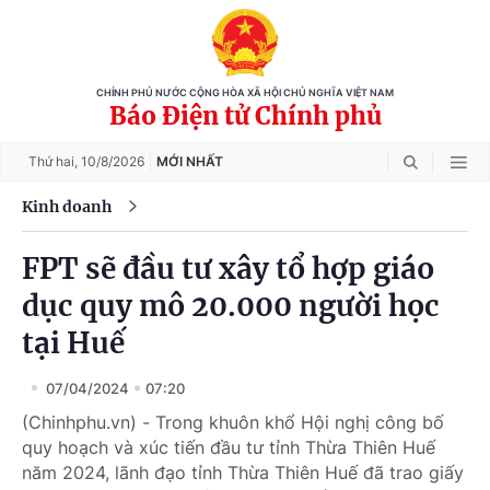
CHÍNH PHỦ NƯỚC CỘNG HÒA XÃ HỘI CHỦ NGHĨA VIỆT NAM
Báo Điện tử Chính phủ
Thứ hai,
10/8/2026
MỚI NHẤT
Kinh doanh
FPT sẽ đầu tư xây tổ hợp giáo
dục quy mô 20.000 người học
tại Huế
07/04/2024
07:20
(Chinhphu.vn) - Trong khuôn khổ Hội nghị công bố
quy hoạch và xúc tiến đầu tư tỉnh Thừa Thiên Huế
năm 2024, lãnh đạo tỉnh Thừa Thiên Huế đã trao giấy