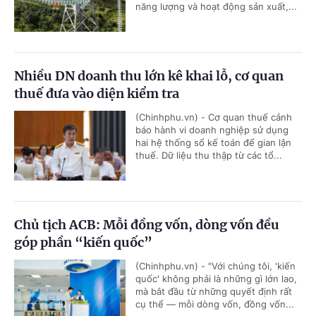
năng lượng và hoạt động sản xuất,...
Nhiều DN doanh thu lớn kê khai lỗ, cơ quan
thuế đưa vào diện kiểm tra
(Chinhphu.vn) - Cơ quan thuế cảnh
báo hành vi doanh nghiệp sử dụng
hai hệ thống sổ kế toán để gian lận
thuế. Dữ liệu thu thập từ các tổ...
Chủ tịch ACB: Mỗi đồng vốn, dòng vốn đều
góp phần “kiến quốc”
(Chinhphu.vn) - "Với chúng tôi, 'kiến
quốc' không phải là những gì lớn lao,
mà bắt đầu từ những quyết định rất
cụ thể — mỗi dòng vốn, đồng vốn...