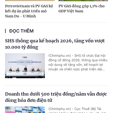
Petrovietnam và PV GAS ký
PV GAS đóng góp 1,1% cho
kết dự án phát triển mỏ
GDP Việt Nam
Nam Du - U Minh
ĐỌC THÊM
SHS thông qua kế hoạch 2026, tăng vốn vượt
10.000 tỷ đồng
(Chinhphu.vn) - SHS tổ chức Đại hội
đồng cổ đông 2026, thông qua nhiều
nội dung về tăng vốn, kế hoạch lợi
nhuận và chiến lược phát triển dài...
Doanh thu dưới 500 triệu đồng/năm vẫn được
dùng hóa đơn điện tử
(Chinhphu.vn) - Cục Thuế (Bộ Tài