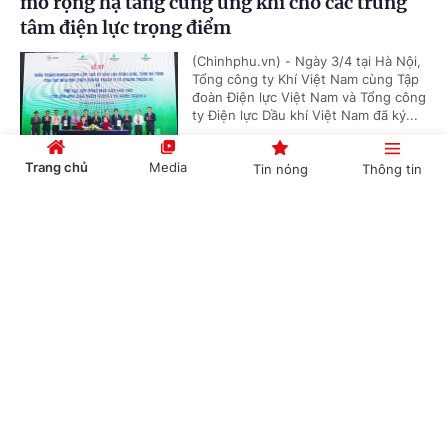
mở rộng hạ tầng cung ứng khí cho các trung
tâm điện lực trọng điểm
(Chinhphu.vn) - Ngày 3/4 tại Hà Nội,
Tổng công ty Khí Việt Nam cùng Tập
đoàn Điện lực Việt Nam và Tổng công
ty Điện lực Dầu khí Việt Nam đã ký...
Trang chủ
Media
Tin nóng
Thông tin
'Bón đúng, bón ít' – Triết lý làm nông nghiệp
Cổng TTĐT Chính phủ
English
中文
tử tế của một doanh nghiệp phân bón
(Chinhphu.vn) - Gần 3 thập kỷ gắn
bó với ngành phân bón, ông Phạm
Quốc Trung, Tổng Giám đốc Công ty
Cổ phần Phân bón MTK đã chọn...
Chuyên mục
CHÍNH TRỊ
KINH TẾ
Nghị quyết 79: Làn gió mới cho “hệ sinh thái