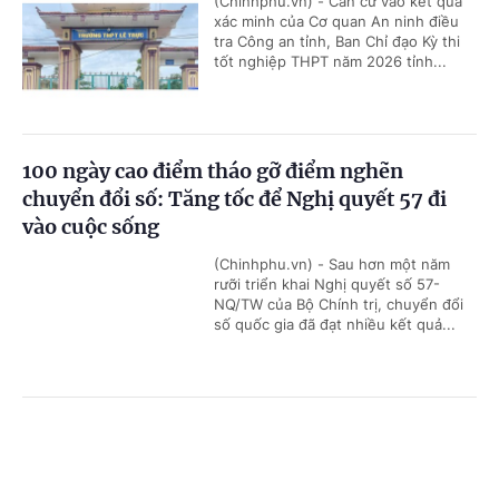
(Chinhphu.vn) - Căn cứ vào kết quả
xác minh của Cơ quan An ninh điều
tra Công an tỉnh, Ban Chỉ đạo Kỳ thi
tốt nghiệp THPT năm 2026 tỉnh...
100 ngày cao điểm tháo gỡ điểm nghẽn
chuyển đổi số: Tăng tốc để Nghị quyết 57 đi
vào cuộc sống
(Chinhphu.vn) - Sau hơn một năm
rưỡi triển khai Nghị quyết số 57-
NQ/TW của Bộ Chính trị, chuyển đổi
số quốc gia đã đạt nhiều kết quả...
Kiểm tra bước đầu chất lượng xăng E10: Chưa
Cổng TTĐT Chính phủ
English
中文
phát hiện dấu hiệu vi phạm
Trang chủ
Media
Tin nóng
Thông tin
(Chinhphu.vn) - Sau gần 2 tháng