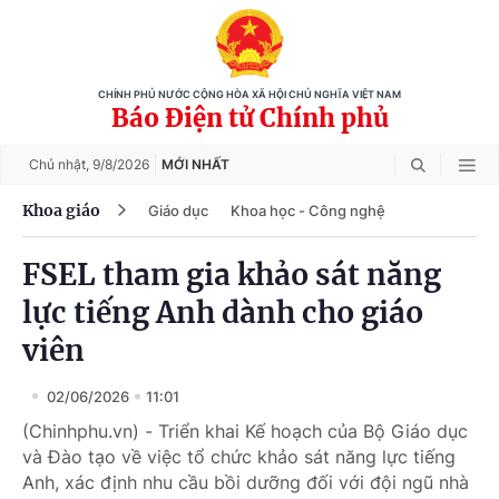
CHÍNH PHỦ NƯỚC CỘNG HÒA XÃ HỘI CHỦ NGHĨA VIỆT NAM
Báo Điện tử Chính phủ
Chủ nhật,
9/8/2026
MỚI NHẤT
Khoa giáo
Giáo dục
Khoa học - Công nghệ
FSEL tham gia khảo sát năng
lực tiếng Anh dành cho giáo
viên
02/06/2026
11:01
(Chinhphu.vn) - Triển khai Kế hoạch của Bộ Giáo dục
và Đào tạo về việc tổ chức khảo sát năng lực tiếng
Anh, xác định nhu cầu bồi dưỡng đối với đội ngũ nhà