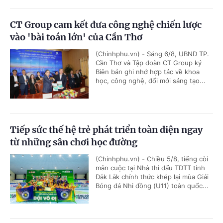
CT Group cam kết đưa công nghệ chiến lược
vào 'bài toán lớn' của Cần Thơ
(Chinhphu.vn) - Sáng 6/8, UBND TP.
Cần Thơ và Tập đoàn CT Group ký
Biên bản ghi nhớ hợp tác về khoa
học, công nghệ, đổi mới sáng tạo...
Tiếp sức thế hệ trẻ phát triển toàn diện ngay
từ những sân chơi học đường
(Chinhphu.vn) - Chiều 5/8, tiếng còi
mãn cuộc tại Nhà thi đấu TDTT tỉnh
Đắk Lắk chính thức khép lại mùa Giải
Bóng đá Nhi đồng (U11) toàn quốc...