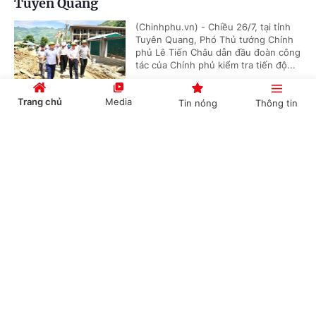
Tuyên Quang
(Chinhphu.vn) - Chiều 26/7, tại tỉnh
Tuyên Quang, Phó Thủ tướng Chính
phủ Lê Tiến Châu dẫn đầu đoàn công
tác của Chính phủ kiểm tra tiến độ...
Trang chủ
Media
Tin nóng
Thông tin
Tiếp tục hoàn thiện một kỳ thi chuẩn hóa
Cổng TTĐT Chính phủ
English
中文
quốc gia
(Chinhphu.vn) - Triển khai chủ trương
tại Nghị quyết số 29-NQ/TW của Ban
Chấp hành Trung ương về đổi mới
căn bản, toàn diện giáo dục, đào...
Chuyên mục
CHÍNH TRỊ
KINH TẾ
Nhiều điểm mới trong quy định về bảo đảm
chất lượng giáo dục
VĂN HÓA
XÃ HỘI