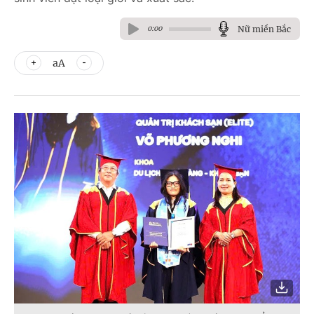
Nữ miền Bắc
0:00
aA