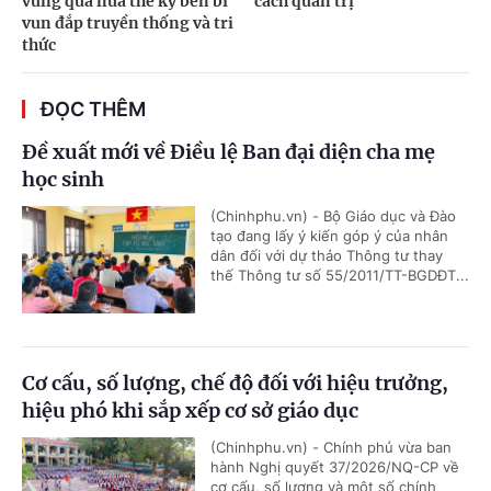
vững qua nửa thế kỷ bền bỉ
cách quản trị
vun đắp truyền thống và tri
thức
ĐỌC THÊM
Đề xuất mới về Điều lệ Ban đại diện cha mẹ
học sinh
(Chinhphu.vn) - Bộ Giáo dục và Đào
tạo đang lấy ý kiến góp ý của nhân
dân đối với dự thảo Thông tư thay
thế Thông tư số 55/2011/TT-BGDĐT...
Cơ cấu, số lượng, chế độ đối với hiệu trưởng,
hiệu phó khi sắp xếp cơ sở giáo dục
(Chinhphu.vn) - Chính phủ vừa ban
hành Nghị quyết 37/2026/NQ-CP về
cơ cấu, số lượng và một số chính