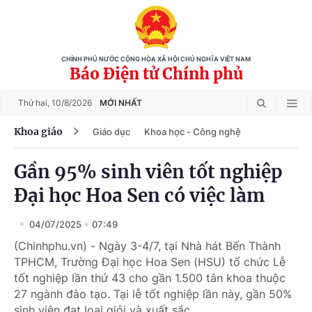
CHÍNH PHỦ NƯỚC CỘNG HÒA XÃ HỘI CHỦ NGHĨA VIỆT NAM
Báo Điện tử Chính phủ
Thứ hai,
10/8/2026
MỚI NHẤT
Khoa giáo
Giáo dục
Khoa học - Công nghệ
Gần 95% sinh viên tốt nghiệp
Đại học Hoa Sen có việc làm
04/07/2025
07:49
(Chinhphu.vn) - Ngày 3-4/7, tại Nhà hát Bến Thành
TPHCM, Trường Đại học Hoa Sen (HSU) tổ chức Lễ
tốt nghiệp lần thứ 43 cho gần 1.500 tân khoa thuộc
27 ngành đào tạo. Tại lễ tốt nghiệp lần này, gần 50%
sinh viên đạt loại giỏi và xuất sắc.