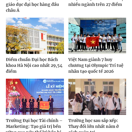
giáo dục đại học hàng đầu
nhiều ngành trên 27 điểm
châu Á
Điểm chuẩn Đại học Bách
Việt Nam giành 7 huy
khoa Hà Nội cao nhất 29,54
chương tại Olympic Trí tuệ
điểm
nhân tạo quốc tế 2026
Trường Đại học Tài chính –
Trường học sau sắp xếp:
Marketing: Tạo giá trị bền
Thay đổi lớn nhất nằm ở