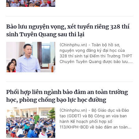
Bảo lưu nguyện vọng, xét tuyển riêng 328 thí
sinh Tuyên Quang sau thi lại
(Chinhphu.vn) - Toàn bộ hồ sơ,
nguyện vọng đăng ký đại học của
328 thí sinh tại Điểm thi Trường THPT
Chuyên Tuyên Quang được bảo lưu....
Phối hợp liên ngành bảo đảm an toàn trường
học, phòng chống bạo lực học đường
(Chinhphu.vn) - Bộ Giáo dục và Đào
tạo (GDĐT) và Bộ Công an vừa ban
hành Kế hoạch phối hợp số
113/KHPH-BCĐ về bảo đảm an toàn...