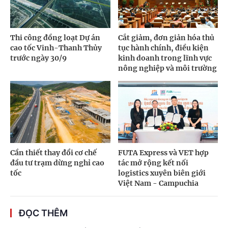
Thi công đồng loạt Dự án
Cắt giảm, đơn giản hóa thủ
cao tốc Vinh-Thanh Thủy
tục hành chính, điều kiện
trước ngày 30/9
kinh doanh trong lĩnh vực
nông nghiệp và môi trường
Cần thiết thay đổi cơ chế
FUTA Express và VET hợp
đầu tư trạm dừng nghỉ cao
tác mở rộng kết nối
tốc
logistics xuyên biên giới
Việt Nam - Campuchia
ĐỌC THÊM