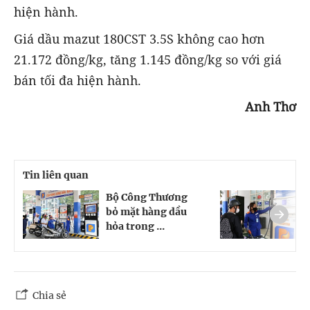
hiện hành.
Giá dầu mazut 180CST 3.5S không cao hơn
21.172 đồng/kg, tăng 1.145 đồng/kg so với giá
bán tối đa hiện hành.
Anh Thơ
Tin liên quan
Bộ Công Thương
G
bỏ mặt hàng dầu
t
hỏa trong ...
Chia sẻ