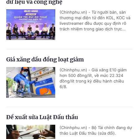
dữ liệu và công nghệ
(Chinhphu.vn) - Từ người bán, sàn
thương mại điện tử đến KOL, KOC và
livestreamer đều được quy định rõ
trách nhiệm trong giao dịch trực...
Giá xăng dầu đồng loạt giảm
(Chinhphu.vn) - Giá xăng E10 giảm
hơn 500 đồng/lít, về mức 22.324
đồng/lít trong kỳ điều hành chiều
6/8.
Đề xuất sửa Luật Đấu thầu
(Chinhphu.vn) - Bộ Tài chính đang dự
thảo Luật Đấu thầu (sửa đổi).