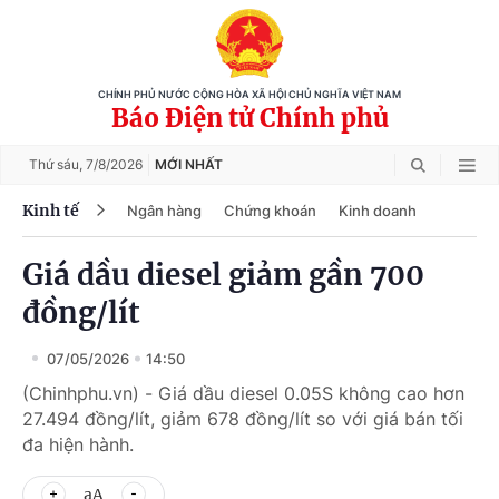
CHÍNH PHỦ NƯỚC CỘNG HÒA XÃ HỘI CHỦ NGHĨA VIỆT NAM
Báo Điện tử Chính phủ
Thứ sáu,
7/8/2026
MỚI NHẤT
Kinh tế
Ngân hàng
Chứng khoán
Kinh doanh
Giá dầu diesel giảm gần 700
đồng/lít
07/05/2026
14:50
(Chinhphu.vn) - Giá dầu diesel 0.05S không cao hơn
27.494 đồng/lít, giảm 678 đồng/lít so với giá bán tối
đa hiện hành.
aA