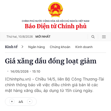
CHÍNH PHỦ NƯỚC CỘNG HÒA XÃ HỘI CHỦ NGHĨA VIỆT NAM
Báo Điện tử Chính phủ
Thứ hai,
10/8/2026
MỚI NHẤT
Kinh tế
Ngân hàng
Chứng khoán
Kinh doanh
Giá xăng dầu đồng loạt giảm
14/05/2026
15:10
(Chinhphu.vn) - Chiều 14/5, liên Bộ Công Thương-Tài
chính thông báo về việc điều chỉnh giá bán lẻ các
mặt hàng xăng dầu, áp dụng từ 15h cùng ngày.
aA