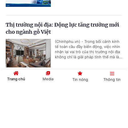
Thị trường nội địa: Động lực tăng trưởng mới
cho ngành gỗ Việt
(Chinhphu.vn) - Trong bối cảnh kinh
tế toàn cầu đầy biến động, việc nhìn
nhận lại vai trò của thị trường nội địa
không chỉ là giải pháp tình thế mà là...
Trang chủ
Media
Tin nóng
Thông tin
Ngành sữa Việt: Mô hình chuỗi liên kết và
diện mạo nông thôn mới
Cổng TTĐT Chính phủ
English
中文
(Chinhphu.vn) - Từ một quốc gia phụ
thuộc phần lớn vào sữa bột nhập
khẩu để hoàn nguyên, ngành chăn
nuôi bò sữa Việt Nam đã có bước...