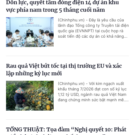
Dồn lực, quyết tâm đóng điện 14 dự án khu
vực phía nam trong 5 tháng cuối năm
(Chinhphu.vn) - Đây là yêu cầu của
lãnh đạo Tổng công ty Truyền tải điện
quốc gia (EVNNPT) tại cuộc họp rà
soát tiến độ các dự án có khả năng...
Rau quả Việt bứt tốc tại thị trường EU và xác
lập những kỷ lục mới
(Chinhphu.vn) - Với kim ngạch xuất
khẩu tháng 7/2026 đạt con số kỷ lục
1,12 tỷ USD, ngành rau quả Việt Nam
đang chứng minh sức bật mạnh mẽ....
TỔNG THUẬT: Tọa đàm “Nghị quyết 10: Phát