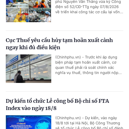
phủ Nguyễn Văn Thắng vừa ký Công
điện số 52/CĐ-TTg ngày 07/8/2026
về triển khai công tác cơ cấu lại vốn...
Cục Thuế yêu cầu hủy tạm hoãn xuất cảnh
ngay khi đủ điều kiện
(Chinhphu.vn) - Trước khi áp dụng
biện pháp tạm hoãn xuất cảnh, cơ
quan thuế phải rà soát chính xác
nghĩa vụ thuế, thông tin người nộp...
Dự kiến tổ chức Lễ công bố Bộ chỉ số FTA
Index vào ngày 18/8
(Chinhphu.vn) - Dự kiến, vào ngày
18/8 tới tại Hà Nội, Bộ Công Thương
sẽ tổ chức Lễ công bố Bộ chỉ số đánh