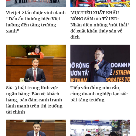
Vietjet 2 lần được vinh danh
MỤC TIÊU XUẤT KHẨU
"Dấu ấn thương hiệu Việt
NÔNG SẢN 100 TỶ USD:
hướng đến tăng trưởng
Nhận diện những 'nút thắt'
xanh"
để xuất khẩu thủy sản về
đích
Sửa 3 luật trong lĩnh vực
Tiếp vốn đúng nhu cầu,
ngân hàng: Bảo vệ khách
cùng doanh nghiệp tạo sức
hàng, bảo đảm cạnh tranh
bật tăng trưởng
lành mạnh trên thị trường
tài chính