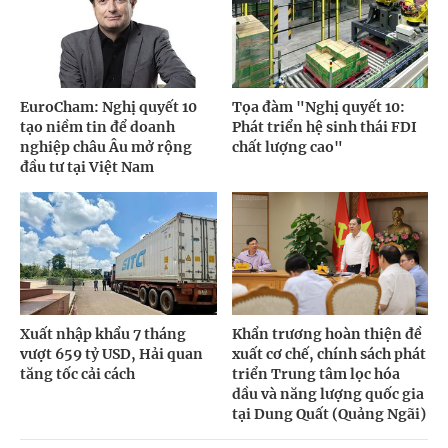
EuroCham: Nghị quyết 10
Tọa đàm "Nghị quyết 10:
tạo niềm tin để doanh
Phát triển hệ sinh thái FDI
nghiệp châu Âu mở rộng
chất lượng cao"
đầu tư tại Việt Nam
Xuất nhập khẩu 7 tháng
Khẩn trương hoàn thiện đề
vượt 659 tỷ USD, Hải quan
xuất cơ chế, chính sách phát
tăng tốc cải cách
triển Trung tâm lọc hóa
dầu và năng lượng quốc gia
tại Dung Quất (Quảng Ngãi)