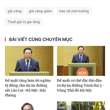
giá xăng
giá xăng giảm
bảo vệ môi trường
Thuế giá trị gia tăng
BÀI VIẾT CÙNG CHUYÊN MỤC
Đề xuất tăng hơn 86 nghìn
Đề xuất cơ chế đặc thù đầu
tỷ đồng cho dự án đường
tư dự án đường Vành đai 5-
sắt Lào Cai-Hà Nội-Hải
Vùng Thủ đô Hà Nội
Phòng