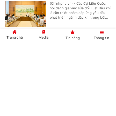
(Chinhphu.vn) - Các đại biểu Quốc
hội đánh giá việc sửa đổi Luật Dầu khí
là cần thiết nhằm đáp ứng yêu cầu
phát triển ngành dầu khí trong bối...
Trang chủ
Media
Tin nóng
Thông tin
Cải cách thủ tục mã số vùng trồng theo hướng
minh bạch, số hóa
Cổng TTĐT Chính phủ
English
中文
(Chinhphu.vn) - Mã số vùng trồng
phục vụ xuất khẩu là yêu cầu gắn liền
với quy định kiểm dịch thực vật và
điều kiện nhập khẩu riêng biệt của...
Chuyên mục
Trưng mua, trưng dụng tài sản phải bảo đảm
CHÍNH TRỊ
KINH TẾ
hài hòa lợi ích
VĂN HÓA
XÃ HỘI
(Chinhphu.vn) - Bộ Tài chính đang