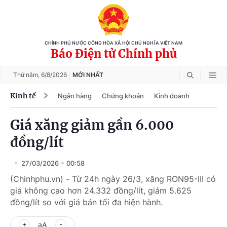
CHÍNH PHỦ NƯỚC CỘNG HÒA XÃ HỘI CHỦ NGHĨA VIỆT NAM
Báo Điện tử Chính phủ
Thứ năm,
6/8/2026
MỚI NHẤT
Kinh tế
Ngân hàng
Chứng khoán
Kinh doanh
Giá xăng giảm gần 6.000
đồng/lít
27/03/2026
00:58
(Chinhphu.vn) - Từ 24h ngày 26/3, xăng RON95-III có
giá không cao hơn 24.332 đồng/lít, giảm 5.625
đồng/lít so với giá bán tối đa hiện hành.
aA