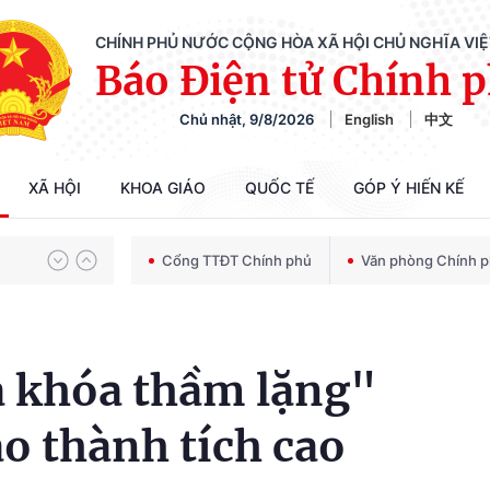
CHÍNH PHỦ NƯỚC CỘNG HÒA XÃ HỘI CHỦ NGHĨA VI
Báo Điện tử Chính 
Chủ nhật, 9/8/2026
English
中文
Chiến dịch 500 ngày đêm tìm kiếm, quy tập và xác định danh tính hài cốt liệt sĩ
XÃ HỘI
KHOA GIÁO
QUỐC TẾ
GÓP Ý HIẾN KẾ
Bảo vệ nền tảng tư tưởng của Đảng trong kỷ nguyên phát triển mới
Cổng TTĐT Chính phủ
Văn phòng Chính 
Chiến dịch 500 ngày đêm tìm kiếm, quy tập và xác định danh tính hài cốt liệt sĩ
a khóa thầm lặng"
o thành tích cao