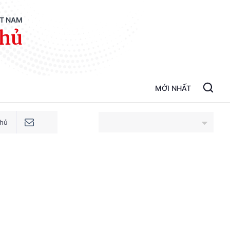
ỆT NAM
phủ
MỚI NHẤT
phủ
An Giang
Bắc Ninh
Cao Bằng