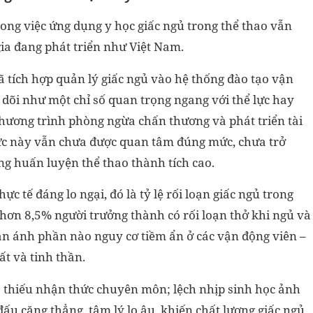
ong việc ứng dụng y học giấc ngủ trong thể thao vẫn
gia đang phát triển như Việt Nam.
 đã tích hợp quản lý giấc ngủ vào hệ thống đào tạo vận
 dõi như một chỉ số quan trọng ngang với thể lực hay
hương trình phòng ngừa chấn thương và phát triển tài
 vực này vẫn chưa được quan tâm đúng mức, chưa trở
g huấn luyện thể thao thành tích cao.
 tế đáng lo ngại, đó là tỷ lệ rối loạn giấc ngủ trong
hơn 8,5% người trưởng thành có rối loạn thở khi ngủ và
ản ánh phần nào nguy cơ tiềm ẩn ở các vận động viên –
ất và tinh thần.
ư: thiếu nhận thức chuyên môn; lệch nhịp sinh học ảnh
 đấu căng thẳng, tâm lý lo âu, khiến chất lượng giấc ngủ