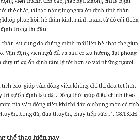
 động viên thành tích cao, giấc ngủ không chỉ là nghỉ
ồi thể chất, tái tạo năng lượng và ổn định tinh thần.
g khớp phục hồi, hệ thần kinh minh mẫn, từ đó cải thiện
định trong thi đấu.
và châu Âu cũng đã chứng minh mối liên hệ chặt chẽ giữa
hao. Vận động viên ngủ đủ và sâu có xu hướng đạt phong
 duy trì sự ổn định tâm lý tốt hơn so với những người
 tích cao, giúp vận động viên không chỉ thi đấu tốt hơn
rì sự ổn định lâu dài. Đồng thời giúp điều chỉnh theo
 mực của vận động viên khi thi đấu ở những môn có tính
 chuyền, bóng đá, đua thuyền, chạy tiếp sức…", GS.TSKH
ng thể thao hiện nay