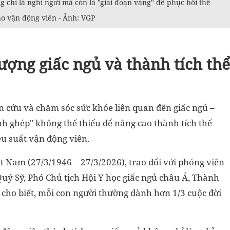
chỉ là nghỉ ngơi mà còn là "giai đoạn vàng" để phục hồi thể
cho vận động viên - Ảnh: VGP
lượng giấc ngủ và thành tích thể
ên cứu và chăm sóc sức khỏe liên quan đến giấc ngủ –
h ghép" không thể thiếu để nâng cao thành tích thể
ệu suất vận động viên.
Nam (27/3/1946 – 27/3/2026), trao đổi với phóng viên
ý Sỹ, Phó Chủ tịch Hội Y học giấc ngủ châu Á, Thành
 cho biết, mỗi con người thường dành hơn 1/3 cuộc đời