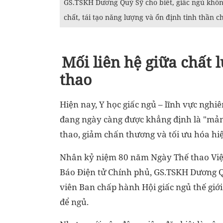
GS.TSKH Dương Quý Sỹ cho biết, giấc ngủ không 
chất, tái tạo năng lượng và ổn định tinh thần 
Mối liên hệ giữa chất 
thao
Hiện nay, Y học giấc ngủ – lĩnh vực nghi
đang ngày càng được khẳng định là "mản
thao, giảm chấn thương và tối ưu hóa hi
Nhân kỷ niệm 80 năm Ngày Thế thao Việt 
Báo Điện tử Chính phủ, GS.TSKH Dương Qu
viên Ban chấp hành Hội giấc ngủ thế giới
để ngủ.