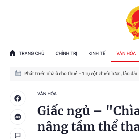
Phát triển kinh tế nhà nước trong kỷ nguyên mới
100 ngày xử lý các điểm nghẽn về chuyển đổi số
TRANG CHỦ
CHÍNH TRỊ
KINH TẾ
VĂN HÓA
Phát triển nhà ở cho thuê - Trụ cột chiến lược, lâu dài
Phát triển kinh tế nhà nước trong kỷ nguyên mới
VĂN HÓA
Giấc ngủ – "Chì
nâng tầm thể tha