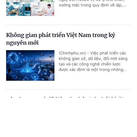
vướng mắc trong quy định về lập,...
Không gian phát triển Việt Nam trong kỷ
nguyên mới
(Chinhphu.vn) - Việc phát triển các
không gian số, dữ liệu, đổi mới sáng
tạo và các công nghệ chiến lược
được xác định là một trong những...
Xây dựng cơ sở dữ liệu cho hệ sinh thái khởi
nghiệp sáng tạo: Nền tảng kinh tế dữ liệu
Cổng TTĐT Chính phủ
English
中文
(Chinhphu.vn) - Từ yêu cầu xây dựng
hệ thống dữ liệu "đúng, đủ, sạch,
Trang chủ
Media
Tin nóng
Thông tin
sống" cho hệ sinh thái khởi nghiệp
sáng tạo, các chuyên gia đề xuất...