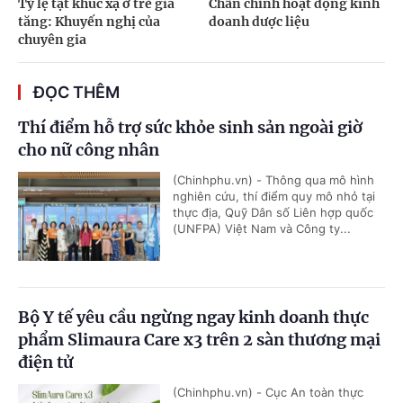
Tỷ lệ tật khúc xạ ở trẻ gia
Chấn chỉnh hoạt động kinh
tăng: Khuyến nghị của
doanh dược liệu
chuyên gia
ĐỌC THÊM
Thí điểm hỗ trợ sức khỏe sinh sản ngoài giờ
cho nữ công nhân
(Chinhphu.vn) - Thông qua mô hình
nghiên cứu, thí điểm quy mô nhỏ tại
thực địa, Quỹ Dân số Liên hợp quốc
(UNFPA) Việt Nam và Công ty...
Bộ Y tế yêu cầu ngừng ngay kinh doanh thực
phẩm Slimaura Care x3 trên 2 sàn thương mại
điện tử
(Chinhphu.vn) - Cục An toàn thực