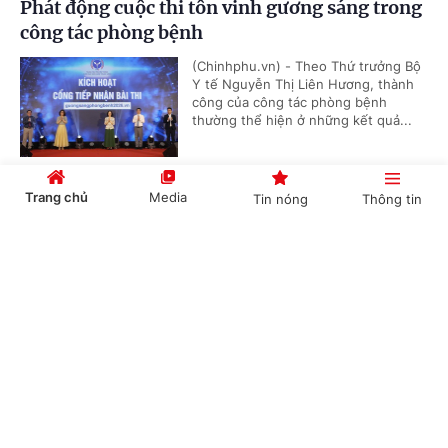
Phát động cuộc thi tôn vinh gương sáng trong
công tác phòng bệnh
(Chinhphu.vn) - Theo Thứ trưởng Bộ
Y tế Nguyễn Thị Liên Hương, thành
công của công tác phòng bệnh
thường thể hiện ở những kết quả...
Trang chủ
Media
Tin nóng
Thông tin
Đưa tri thức điều trị đột quỵ thế giới đến Đồng
bằng sông Cửu Long
Cổng TTĐT Chính phủ
English
中文
(Chinhphu.vn) - Không chỉ là một
khóa đào tạo y khoa liên tục, Stroke
Intervention School 2026 đang từng
bước đưa Cần Thơ trở thành điểm...
Chuyên mục
Đề xuất chính sách khuyến khích, khen
CHÍNH TRỊ
KINH TẾ