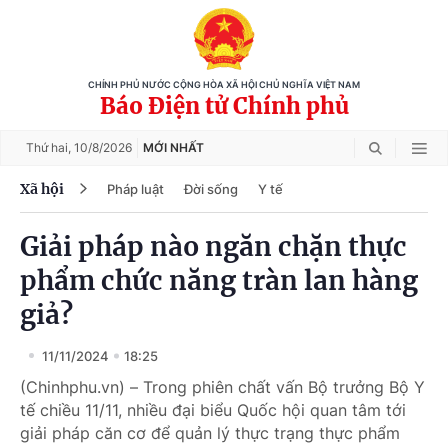
CHÍNH PHỦ NƯỚC CỘNG HÒA XÃ HỘI CHỦ NGHĨA VIỆT NAM
Báo Điện tử Chính phủ
Thứ hai,
10/8/2026
MỚI NHẤT
Xã hội
Pháp luật
Đời sống
Y tế
Giải pháp nào ngăn chặn thực
phẩm chức năng tràn lan hàng
giả?
11/11/2024
18:25
(Chinhphu.vn) – Trong phiên chất vấn Bộ trưởng Bộ Y
tế chiều 11/11, nhiều đại biểu Quốc hội quan tâm tới
giải pháp căn cơ để quản lý thực trạng thực phẩm