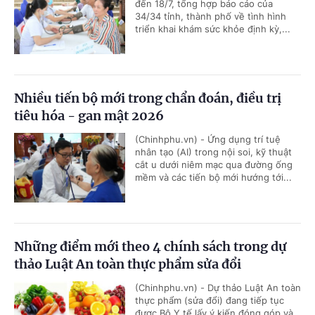
đến 18/7, tổng hợp báo cáo của
34/34 tỉnh, thành phố về tình hình
triển khai khám sức khỏe định kỳ,...
Nhiều tiến bộ mới trong chẩn đoán, điều trị
tiêu hóa - gan mật 2026
(Chinhphu.vn) - Ứng dụng trí tuệ
nhân tạo (AI) trong nội soi, kỹ thuật
cắt u dưới niêm mạc qua đường ống
mềm và các tiến bộ mới hướng tới...
Những điểm mới theo 4 chính sách trong dự
thảo Luật An toàn thực phẩm sửa đổi
(Chinhphu.vn) - Dự thảo Luật An toàn
thực phẩm (sửa đổi) đang tiếp tục
được Bộ Y tế lấy ý kiến đóng góp và