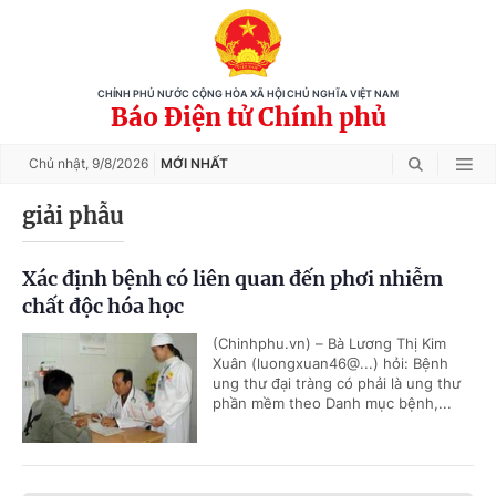
CHÍNH PHỦ NƯỚC CỘNG HÒA XÃ HỘI CHỦ NGHĨA VIỆT NAM
Báo Điện tử Chính phủ
Chủ nhật,
9/8/2026
MỚI NHẤT
giải phẫu
Xác định bệnh có liên quan đến phơi nhiễm
chất độc hóa học
(Chinhphu.vn) – Bà Lương Thị Kim
Xuân (luongxuan46@...) hỏi: Bệnh
ung thư đại tràng có phải là ung thư
phần mềm theo Danh mục bệnh,...