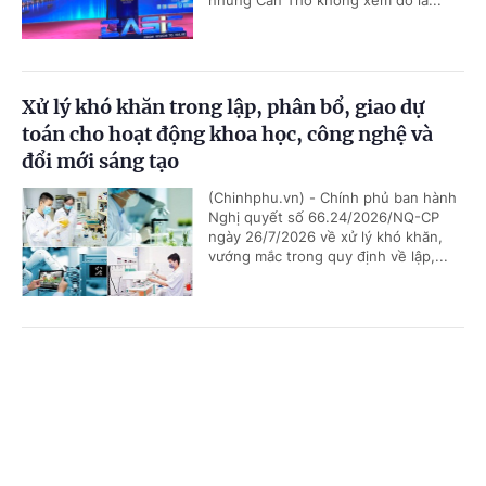
nhưng Cần Thơ không xem đó là...
Xử lý khó khăn trong lập, phân bổ, giao dự
toán cho hoạt động khoa học, công nghệ và
đổi mới sáng tạo
(Chinhphu.vn) - Chính phủ ban hành
Nghị quyết số 66.24/2026/NQ-CP
ngày 26/7/2026 về xử lý khó khăn,
vướng mắc trong quy định về lập,...
Không gian phát triển Việt Nam trong kỷ
Cổng TTĐT Chính phủ
English
中文
nguyên mới
Trang chủ
Media
Tin nóng
Thông tin
(Chinhphu.vn) - Việc phát triển các
không gian số, dữ liệu, đổi mới sáng
tạo và các công nghệ chiến lược
được xác định là một trong những...