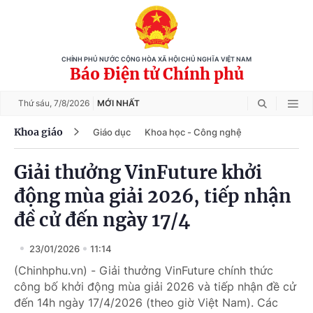
CHÍNH PHỦ NƯỚC CỘNG HÒA XÃ HỘI CHỦ NGHĨA VIỆT NAM
Báo Điện tử Chính phủ
Thứ sáu,
7/8/2026
MỚI NHẤT
Khoa giáo
Giáo dục
Khoa học - Công nghệ
Giải thưởng VinFuture khởi
động mùa giải 2026, tiếp nhận
đề cử đến ngày 17/4
23/01/2026
11:14
(Chinhphu.vn) - Giải thưởng VinFuture chính thức
công bố khởi động mùa giải 2026 và tiếp nhận đề cử
đến 14h ngày 17/4/2026 (theo giờ Việt Nam). Các