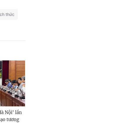
ch thức
Hà Nội' lần
 tạo tương