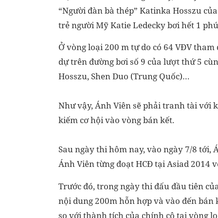
“Người đàn bà thép” Katinka Hosszu của 
trẻ người Mỹ Katie Ledecky bơi hết 1 ph
Ở vòng loại 200 m tự do có 64 VĐV tham 
dự trên đường bơi số 9 của lượt thứ 5 cù
Hosszu, Shen Duo (Trung Quốc)…
Như vậy, Ánh Viên sẽ phải tranh tài với 
kiếm cơ hội vào vòng bán kết.
Sau ngày thi hôm nay, vào ngày 7/8 tới, 
Ánh Viên từng đoạt HCĐ tại Asiad 2014 vớ
Trước đó, trong ngày thi đấu đầu tiên của 
nội dung 200m hỗn hợp và vào đến bán kế
so với thành tích của chính cô tại vòng lo