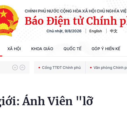
CHÍNH PHỦ NƯỚC CỘNG HÒA XÃ HỘI CHỦ NGHĨA VI
Báo Điện tử Chính 
Chủ nhật, 9/8/2026
English
中文
Chiến dịch 500 ngày đêm tìm kiếm, quy tập và xác định danh tính hài cốt liệt sĩ
XÃ HỘI
KHOA GIÁO
QUỐC TẾ
GÓP Ý HIẾN KẾ
Bảo vệ nền tảng tư tưởng của Đảng trong kỷ nguyên phát triển mới
Cổng TTĐT Chính phủ
Văn phòng Chính 
Chiến dịch 500 ngày đêm tìm kiếm, quy tập và xác định danh tính hài cốt liệt sĩ
giới: Ánh Viên "lỡ