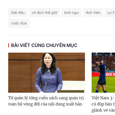
Giải đấu
vô địch thế giới
kình ngư
Ánh Viên
cự li
cuộc đua
BÀI VIẾT CÙNG CHUYÊN MỤC
Từ quản lý từng cuốn sách sang quản trị
Việt Nam 3-
toàn bộ vòng đời của nội dung xuất bản
cú đúp bàn 
giành vé vào