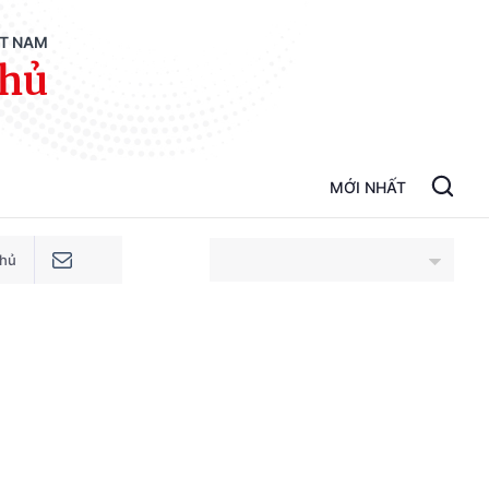
ỆT NAM
phủ
MỚI NHẤT
phủ
An Giang
Bắc Ninh
Cao Bằng