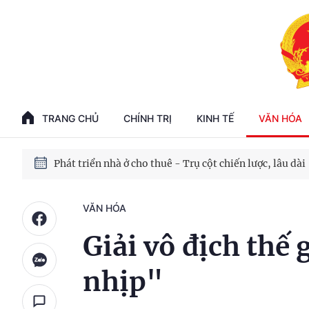
Phát triển kinh tế nhà nước trong kỷ nguyên mới
100 ngày xử lý các điểm nghẽn về chuyển đổi số
TRANG CHỦ
CHÍNH TRỊ
KINH TẾ
VĂN HÓA
Phát triển nhà ở cho thuê - Trụ cột chiến lược, lâu dài
Phát triển kinh tế nhà nước trong kỷ nguyên mới
VĂN HÓA
Giải vô địch thế 
nhịp"