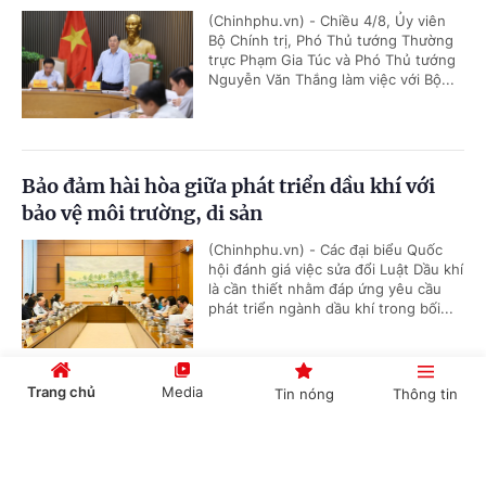
(Chinhphu.vn) - Chiều 4/8, Ủy viên
Bộ Chính trị, Phó Thủ tướng Thường
trực Phạm Gia Túc và Phó Thủ tướng
Nguyễn Văn Thắng làm việc với Bộ...
Bảo đảm hài hòa giữa phát triển dầu khí với
bảo vệ môi trường, di sản
(Chinhphu.vn) - Các đại biểu Quốc
hội đánh giá việc sửa đổi Luật Dầu khí
là cần thiết nhằm đáp ứng yêu cầu
phát triển ngành dầu khí trong bối...
Trang chủ
Media
Tin nóng
Thông tin
Cải cách thủ tục mã số vùng trồng theo hướng
minh bạch, số hóa
Cổng TTĐT Chính phủ
English
中文
(Chinhphu.vn) - Mã số vùng trồng