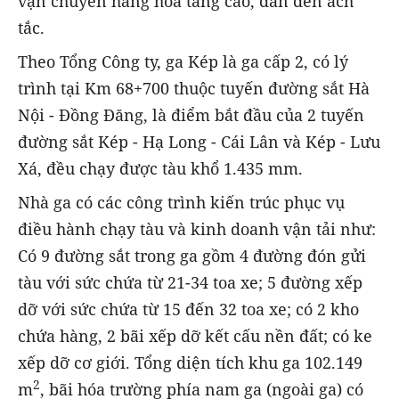
vận chuyển hàng hóa tăng cao, dẫn đến ách
tắc.
Theo Tổng Công ty, ga Kép là ga cấp 2, có lý
trình tại Km 68+700 thuộc tuyến đường sắt Hà
Nội - Đồng Đăng, là điểm bắt đầu của 2 tuyến
đường sắt Kép - Hạ Long - Cái Lân và Kép - Lưu
Xá, đều chạy được tàu khổ 1.435 mm.
Nhà ga có các công trình kiến trúc phục vụ
điều hành chạy tàu và kinh doanh vận tải như:
Có 9 đường sắt trong ga gồm 4 đường đón gửi
tàu với sức chứa từ 21-34 toa xe; 5 đường xếp
dỡ với sức chứa từ 15 đến 32 toa xe; có 2 kho
chứa hàng, 2 bãi xếp dỡ kết cấu nền đất; có ke
xếp dỡ cơ giới. Tổng diện tích khu ga 102.149
2
m
, bãi hóa trường phía nam ga (ngoài ga) có