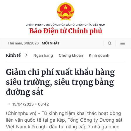
CHÍNH PHỦ NƯỚC CỘNG HÒA XÃ HỘI CHỦ NGHĨA VIỆT NAM
Báo Điện tử Chính phủ
Thứ năm,
6/8/2026
MỚI NHẤT
Kinh tế
Ngân hàng
Chứng khoán
Kinh doanh
Giảm chi phí xuất khẩu hàng
siêu trường, siêu trọng bằng
đường sắt
15/04/2023
08:42
(Chinhphu.vn) - Từ kinh nghiệm khai thác hoạt động
liên vận quốc tế tại ga Kép, Tổng Công ty Đường sắt
Việt Nam kiến nghị đầu tư, nâng cấp 7 nhà ga phục