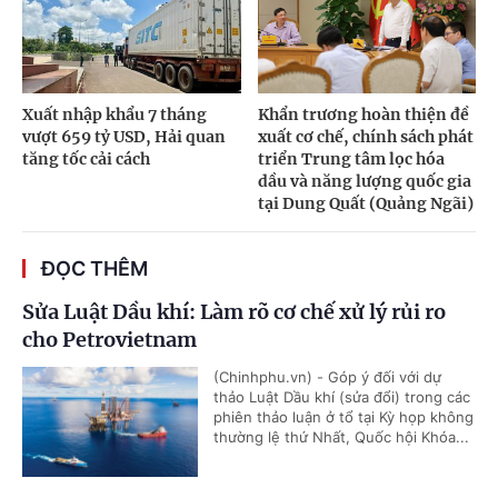
Xuất nhập khẩu 7 tháng
Khẩn trương hoàn thiện đề
vượt 659 tỷ USD, Hải quan
xuất cơ chế, chính sách phát
tăng tốc cải cách
triển Trung tâm lọc hóa
dầu và năng lượng quốc gia
tại Dung Quất (Quảng Ngãi)
ĐỌC THÊM
Sửa Luật Dầu khí: Làm rõ cơ chế xử lý rủi ro
cho Petrovietnam
(Chinhphu.vn) - Góp ý đối với dự
thảo Luật Dầu khí (sửa đổi) trong các
phiên thảo luận ở tổ tại Kỳ họp không
thường lệ thứ Nhất, Quốc hội Khóa...