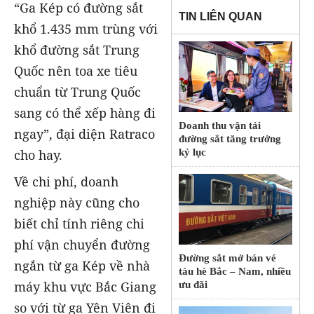
“Ga Kép có đường sắt
TIN LIÊN QUAN
khổ 1.435 mm trùng với
khổ đường sắt Trung
Quốc nên toa xe tiêu
chuẩn từ Trung Quốc
sang có thể xếp hàng đi
Doanh thu vận tải
ngay”, đại diện Ratraco
đường sắt tăng trưởng
cho hay.
kỷ lục
Về chi phí, doanh
nghiệp này cũng cho
biết chỉ tính riêng chi
phí vận chuyển đường
Đường sắt mở bán vé
ngắn từ ga Kép về nhà
tàu hè Bắc – Nam, nhiều
máy khu vực Bắc Giang
ưu đãi
so với từ ga Yên Viên đi