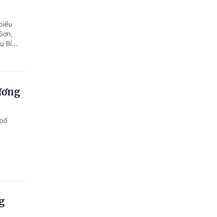
biểu
Sơn,
 Bí...
ương
 bố
g