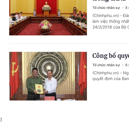
Tổ chức nhân sự
8 
(Chinhphu.vn) - Đ
làm việc thống nhấ
24/2/2018 của Bộ C
Công bố quy
Tổ chức nhân sự
8 
(Chinhphu.vn) - Ng
quyết định của Ban
}