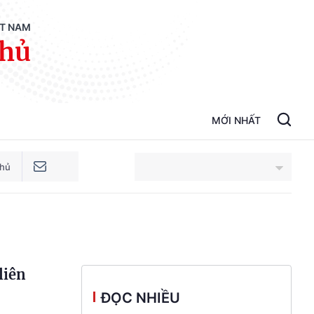
ỆT NAM
phủ
MỚI NHẤT
phủ
An Giang
Bắc Ninh
liên
Cao Bằng
ĐỌC NHIỀU