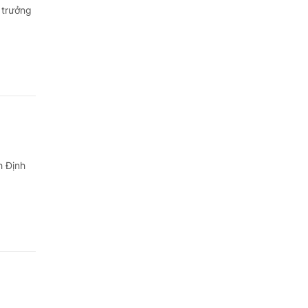
 trưởng
h Định