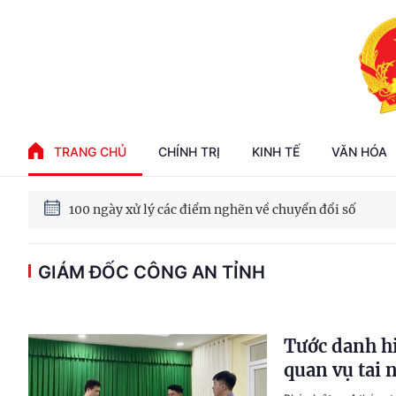
Phát triển kinh tế nhà nước trong kỷ nguyên mới
TRANG CHỦ
CHÍNH TRỊ
KINH TẾ
VĂN HÓA
100 ngày xử lý các điểm nghẽn về chuyển đổi số
Phát triển nhà ở cho thuê - Trụ cột chiến lược, lâu dài
GIÁM ĐỐC CÔNG AN TỈNH
Phát triển kinh tế nhà nước trong kỷ nguyên mới
Tước danh hi
quan vụ tai 