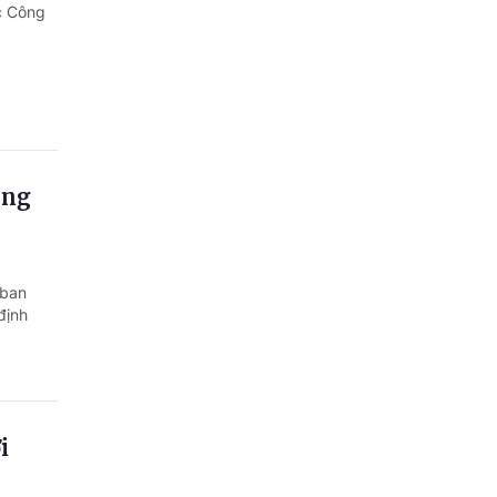
Quảng Ngãi
c Công
Quảng Ninh
Quảng Trị
Sơn La
ông
Thanh Hóa
Thái Nguyên
 ban
Thừa Thiên Huế
định
Tuyên Quang
Tây Ninh
Vĩnh Long
i