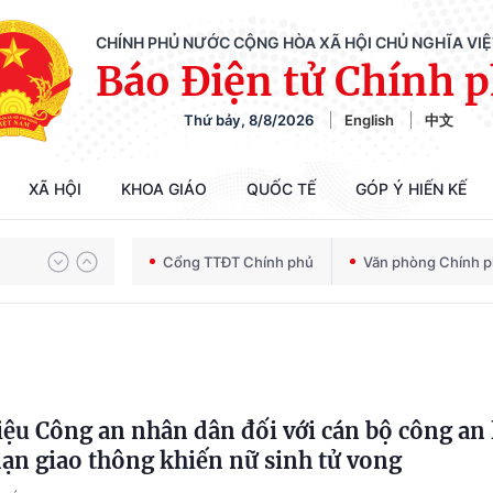
CHÍNH PHỦ NƯỚC CỘNG HÒA XÃ HỘI CHỦ NGHĨA VI
Báo Điện tử Chính 
Thứ bảy, 8/8/2026
English
中文
Chiến dịch 500 ngày đêm tìm kiếm, quy tập và xác định danh tính hài cốt liệt sĩ
XÃ HỘI
KHOA GIÁO
QUỐC TẾ
GÓP Ý HIẾN KẾ
Bảo vệ nền tảng tư tưởng của Đảng trong kỷ nguyên phát triển mới
Cổng TTĐT Chính phủ
Văn phòng Chính 
Chiến dịch 500 ngày đêm tìm kiếm, quy tập và xác định danh tính hài cốt liệt sĩ
ệu Công an nhân dân đối với cán bộ công an 
nạn giao thông khiến nữ sinh tử vong