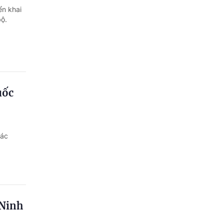
ển khai
ộ.
uốc
các
 Ninh