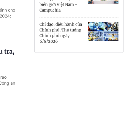
biên giới Việt Nam -
Hưng Yên
Bình cho
Campuchia
 2024;
Hải Phòng
Chỉ đạo, điều hành của
Chính phủ, Thủ tướng
Khánh Hòa
Chính phủ ngày
6/8/2026
Lai Châu
 tra,
Lào Cai
Lâm Đồng
trao
 Công an
Lạng Sơn
Nghệ An
Ninh Bình
Phú Thọ