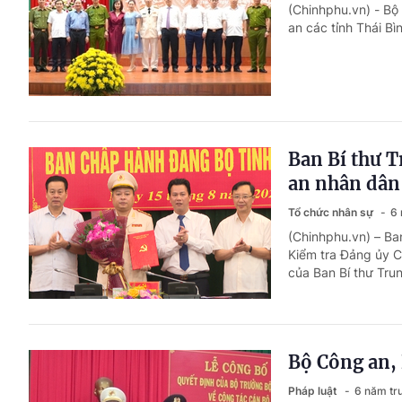
(Chinhphu.vn) - Bộ
an các tỉnh Thái B
Ban Bí thư T
an nhân dân
Tổ chức nhân sự
6 
(Chinhphu.vn) – Ba
Kiểm tra Đảng ủy C
của Ban Bí thư Tru
Bộ Công an,
Pháp luật
6 năm tr