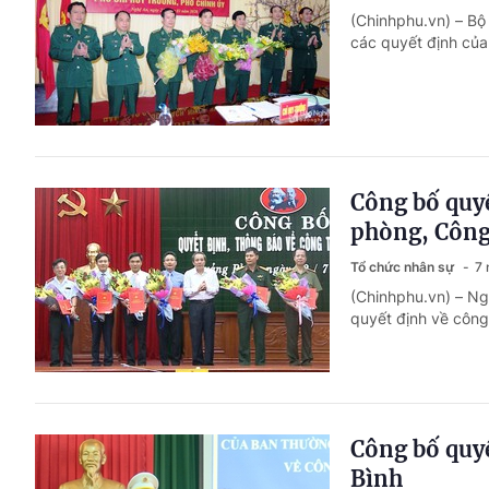
(Chinhphu.vn) – Bộ
các quyết định của
Công bố quyế
phòng, Côn
Tổ chức nhân sự
7 
(Chinhphu.vn) – Ng
quyết định về công
Công bố quyế
Bình