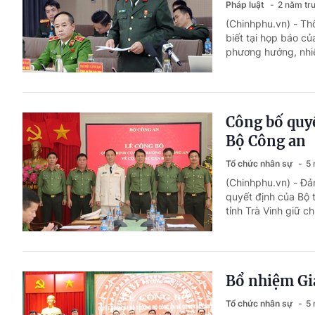
Pháp luật
2 năm tr
(Chinhphu.vn) - Th
biết tại họp báo c
phương hướng, nhiệ
Công bố quyế
Bộ Công an
Tổ chức nhân sự
5 
(Chinhphu.vn) - Đả
quyết định của Bộ 
tỉnh Trà Vinh giữ c
Bổ nhiệm Gi
Tổ chức nhân sự
5 