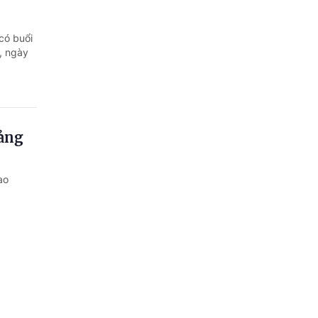
có buổi
, ngày
Đảng
ao