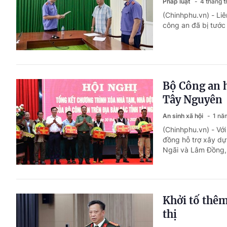
Pháp luật
4 tháng 
(Chinhphu.vn) - Li
công an đã bị tước
Bộ Công an h
Tây Nguyên
An sinh xã hội
1 nă
(Chinhphu.vn) - Với
đồng hỗ trợ xây dự
Ngãi và Lâm Đồng, 
Khởi tố thêm
thị