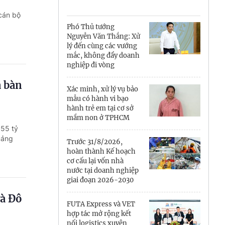
Cà Mau
 cán bộ
Cần Thơ
Phó Thủ tướng
Nguyễn Văn Thắng: Xử
Điện Biên
lý đến cùng các vướng
mắc, không đẩy doanh
Đà Nẵng
nghiệp đi vòng
a bàn
Đắk Lắk
Xác minh, xử lý vụ bảo
mẫu có hành vi bạo
Đồng Nai
hành trẻ em tại cơ sở
mầm non ở TPHCM
355 tỷ
Đồng Tháp
uảng
Trước 31/8/2026,
Gia Lai
hoàn thành Kế hoạch
cơ cấu lại vốn nhà
nước tại doanh nghiệp
Hà Nội
giai đoạn 2026-2030
Hồ Chí Minh
và Đô
FUTA Express và VET
hợp tác mở rộng kết
Hà Tĩnh
nối logistics xuyên