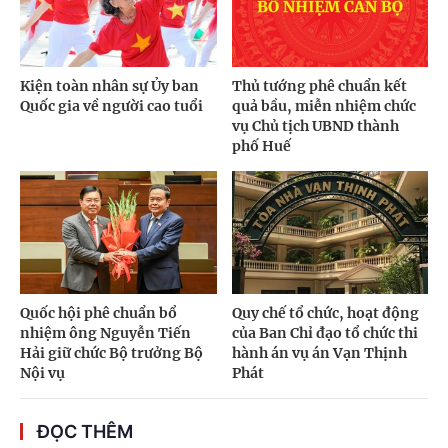
Kiện toàn nhân sự Ủy ban
Thủ tướng phê chuẩn kết
Quốc gia về người cao tuổi
quả bầu, miễn nhiệm chức
vụ Chủ tịch UBND thành
phố Huế
Quốc hội phê chuẩn bổ
Quy chế tổ chức, hoạt động
nhiệm ông Nguyễn Tiến
của Ban Chỉ đạo tổ chức thi
Hải giữ chức Bộ trưởng Bộ
hành án vụ án Vạn Thịnh
Nội vụ
Phát
ĐỌC THÊM