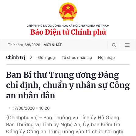
CHÍNH PHỦ NƯỚC CỘNG HÒA XÃ HỘI CHỦ NGHĨA VIỆT NAM
Báo Điện tử Chính phủ
Thứ năm,
6/8/2026
MỚI NHẤT
Chính trị
Đối ngoại
Tổ chức nhân sự
Hội nhập
Ban Bí thư Trung ương Đảng
chỉ định, chuẩn y nhân sự Công
an nhân dân
17/08/2020
16:20
(Chinhphu.vn) – Ban Thường vụ Tỉnh ủy Hà Giang,
Ban Thường vụ Tỉnh ủy Nghệ An, Ủy ban Kiểm tra
Đảng ủy Công an Trung ương vừa tổ chức hội nghị