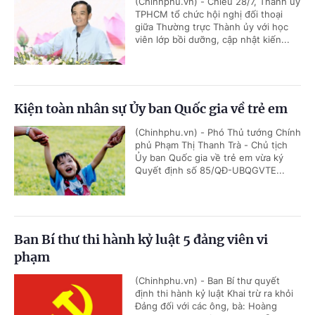
(Chinhphu.vn) - Chiều 28/7, Thành ủy
TPHCM tổ chức hội nghị đối thoại
giữa Thường trực Thành ủy với học
viên lớp bồi dưỡng, cập nhật kiến...
Kiện toàn nhân sự Ủy ban Quốc gia về trẻ em
(Chinhphu.vn) - Phó Thủ tướng Chính
phủ Phạm Thị Thanh Trà - Chủ tịch
Ủy ban Quốc gia về trẻ em vừa ký
Quyết định số 85/QĐ-UBQGVTE...
Ban Bí thư thi hành kỷ luật 5 đảng viên vi
phạm
(Chinhphu.vn) - Ban Bí thư quyết
định thi hành kỷ luật Khai trừ ra khỏi
Đảng đối với các ông, bà: Hoàng