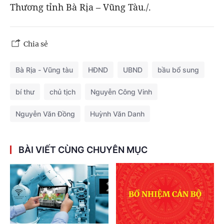
Thương tỉnh Bà Rịa – Vũng Tàu./.
Chia sẻ
Bà Rịa - Vũng tàu
HĐND
UBND
bầu bổ sung
bí thư
chủ tịch
Nguyễn Công Vinh
Nguyễn Văn Đồng
Huỳnh Văn Danh
BÀI VIẾT CÙNG CHUYÊN MỤC