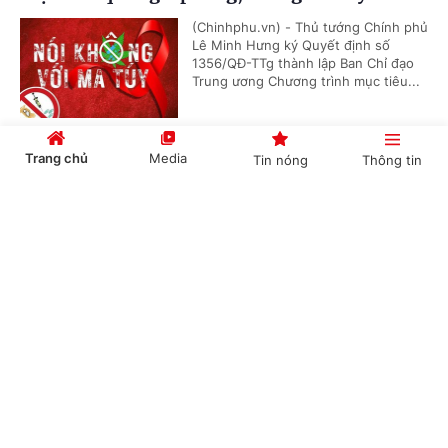
(Chinhphu.vn) - Thủ tướng Chính phủ
Lê Minh Hưng ký Quyết định số
1356/QĐ-TTg thành lập Ban Chỉ đạo
Trung ương Chương trình mục tiêu...
Trang chủ
Media
Tin nóng
Thông tin
Hội nghị công bố các quyết định của Bộ Chính
trị, Ban Bí thư về công tác cán bộ
Cổng TTĐT Chính phủ
English
中文
(Chinhphu.vn) - Sáng 23/7, tại Trụ sở
Trung ương Đảng, Ủy viên Bộ Chính
trị, Thường trực Ban Bí thư Trần Cẩm
Tú chủ trì Hội nghị công bố các...
Chuyên mục
Thủ tướng Chính phủ Lê Minh Hưng làm
CHÍNH TRỊ
KINH TẾ
Trưởng Ban Chỉ đạo Phòng thủ dân sự quốc
gia
VĂN HÓA
XÃ HỘI