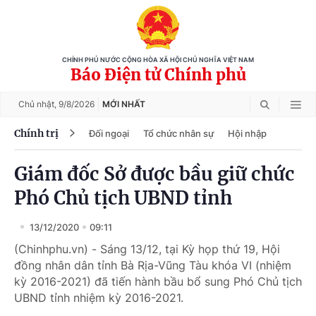
CHÍNH PHỦ NƯỚC CỘNG HÒA XÃ HỘI CHỦ NGHĨA VIỆT NAM
Báo Điện tử Chính phủ
Chủ nhật,
9/8/2026
MỚI NHẤT
Chính trị
Đối ngoại
Tổ chức nhân sự
Hội nhập
Giám đốc Sở được bầu giữ chức
Phó Chủ tịch UBND tỉnh
13/12/2020
09:11
(Chinhphu.vn) - Sáng 13/12, tại Kỳ họp thứ 19, Hội
đồng nhân dân tỉnh Bà Rịa-Vũng Tàu khóa VI (nhiệm
kỳ 2016-2021) đã tiến hành bầu bổ sung Phó Chủ tịch
UBND tỉnh nhiệm kỳ 2016-2021.